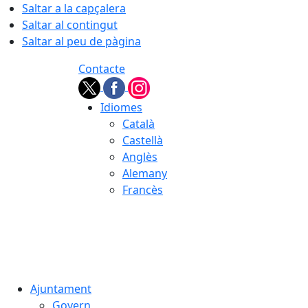
Saltar a la capçalera
Saltar al contingut
Saltar al peu de pàgina
Contacte
Idiomes
Català
Castellà
Anglès
Alemany
Francès
07.08.2026 | 01:32
Ajuntament
Govern