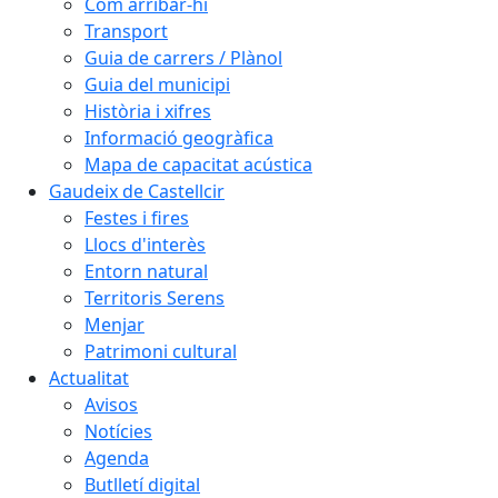
Com arribar-hi
Transport
Guia de carrers / Plànol
Guia del municipi
Història i xifres
Informació geogràfica
Mapa de capacitat acústica
Gaudeix de Castellcir
Festes i fires
Llocs d'interès
Entorn natural
Territoris Serens
Menjar
Patrimoni cultural
Actualitat
Avisos
Notícies
Agenda
Butlletí digital