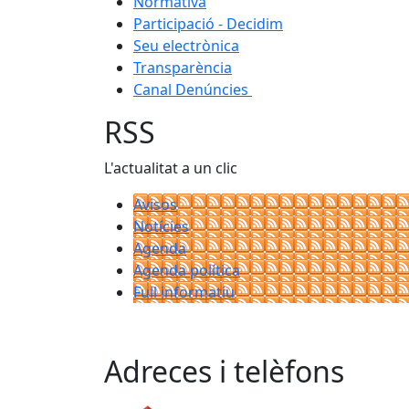
Normativa
Participació - Decidim
Seu electrònica
Transparència
Canal Denúncies
RSS
L'actualitat a un clic
Avisos
Notícies
Agenda
Agenda política
Full informatiu
Adreces i telèfons