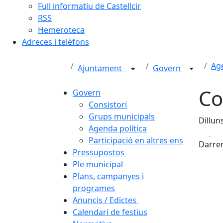
Full informatiu de Castellcir
RSS
Hemeroteca
Adreces i telèfons
Age
Ajuntament
Govern
Co
Govern
Consistori
Grups municipals
Dillun
Agenda política
Fa
Participació en altres ens
Darrer
Pressupostos
Ple municipal
Plans, campanyes i
programes
Anuncis / Edictes
Calendari de festius