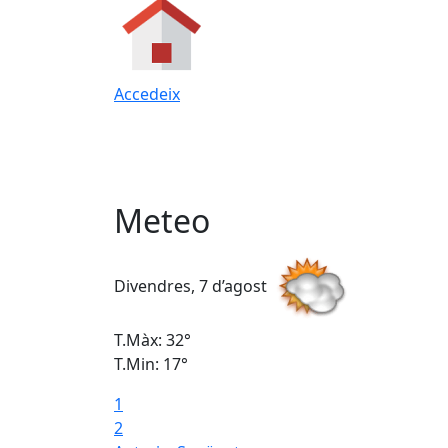
Accedeix
Meteo
Divendres, 7 d’agost
T.Màx: 32°
T.Min: 17°
1
2