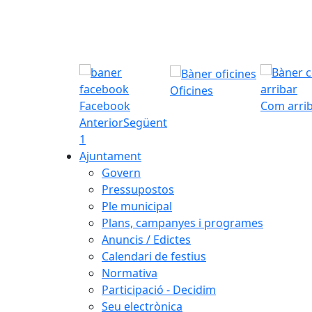
Oficines
Facebook
Com arri
Anterior
Següent
1
Ajuntament
Govern
Pressupostos
Ple municipal
Plans, campanyes i programes
Anuncis / Edictes
Calendari de festius
Normativa
Participació - Decidim
Seu electrònica