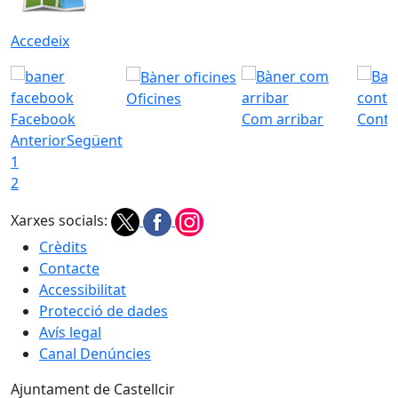
Accedeix
Oficines
Facebook
Com arribar
Conta
Anterior
Següent
1
2
Xarxes socials:
Crèdits
Contacte
Accessibilitat
Protecció de dades
Avís legal
Canal Denúncies
Ajuntament de Castellcir