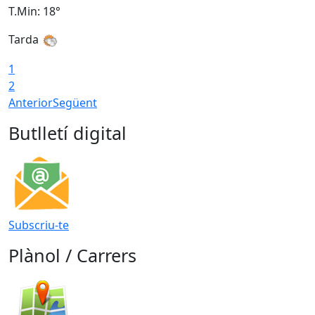
T.Min: 18°
T
Tarda
1
2
Anterior
Següent
Butlletí digital
Subscriu-te
Plànol / Carrers