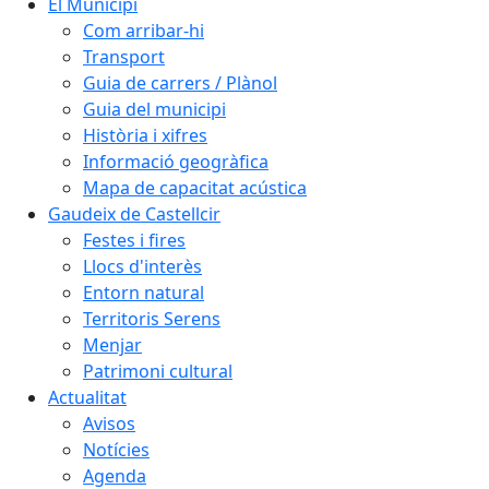
El Municipi
Com arribar-hi
Transport
Guia de carrers / Plànol
Guia del municipi
Història i xifres
Informació geogràfica
Mapa de capacitat acústica
Gaudeix de Castellcir
Festes i fires
Llocs d'interès
Entorn natural
Territoris Serens
Menjar
Patrimoni cultural
Actualitat
Avisos
Notícies
Agenda