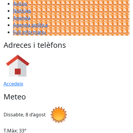
Avisos
Notícies
Agenda
Agenda política
Full informatiu
Adreces i telèfons
Accedeix
Meteo
Dissabte, 8 d’agost
D
T.Màx: 33°
T