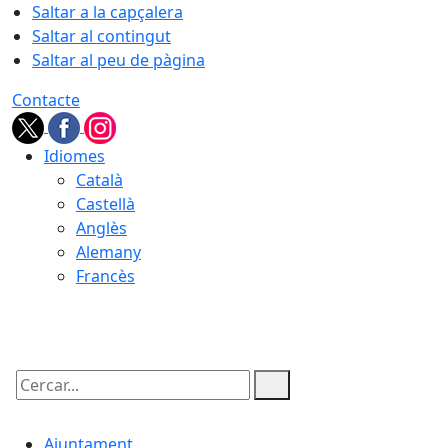
Saltar a la capçalera
Saltar al contingut
Saltar al peu de pàgina
Contacte
Idiomes
Català
Castellà
Anglès
Alemany
Francès
07.08.2026 | 22:20
Cercar:
Ajuntament