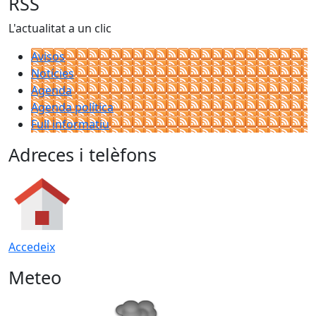
RSS
L'actualitat a un clic
Avisos
Notícies
Agenda
Agenda política
Full informatiu
Adreces i telèfons
Accedeix
Meteo