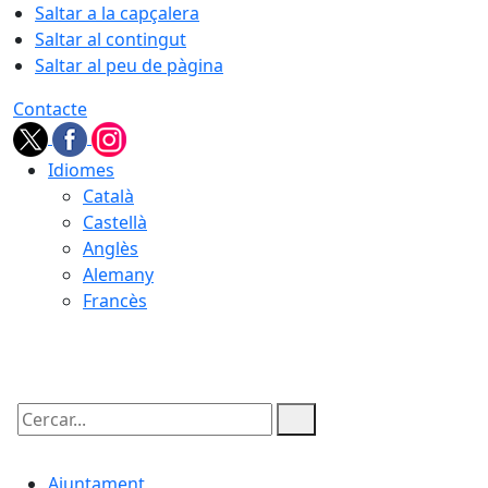
Saltar a la capçalera
Saltar al contingut
Saltar al peu de pàgina
Contacte
Idiomes
Català
Castellà
Anglès
Alemany
Francès
09.08.2026 | 13:30
Cercar:
Ajuntament