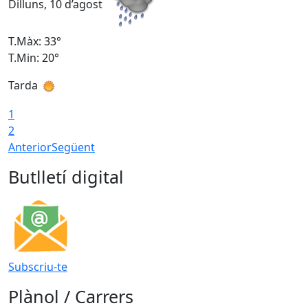
Dilluns, 10 d’agost
D
T.Màx: 33°
T
T.Min: 20°
T
Tarda
T
1
2
Anterior
Següent
Butlletí digital
Subscriu-te
Plànol / Carrers