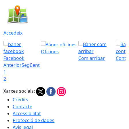
Accedeix
Oficines
Facebook
Com arribar
Conta
Anterior
Següent
1
2
Xarxes socials:
Crèdits
Contacte
Accessibilitat
Protecció de dades
Avís legal