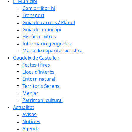
El Municipi
Com arribar-hi
Transport
Guia de carrers / Plànol
Guia del municipi
Història i xifres
Informació geogràfica
Mapa de capacitat acústica
Gaudeix de Castellcir
Festes i fires
Llocs d'interès
Entorn natural
Territoris Serens
Menjar
Patrimoni cultural
Actualitat
Avisos
Notícies
Agenda