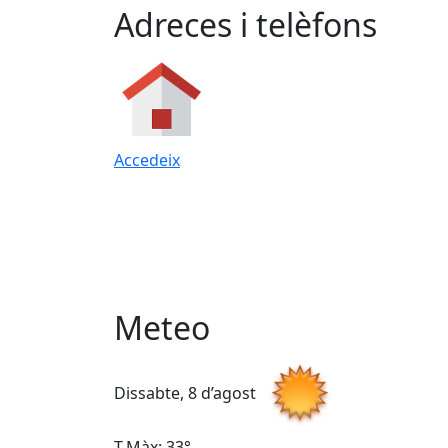
Adreces i telèfons
Accedeix
Meteo
Dissabte, 8 d’agost
T.Màx: 33°