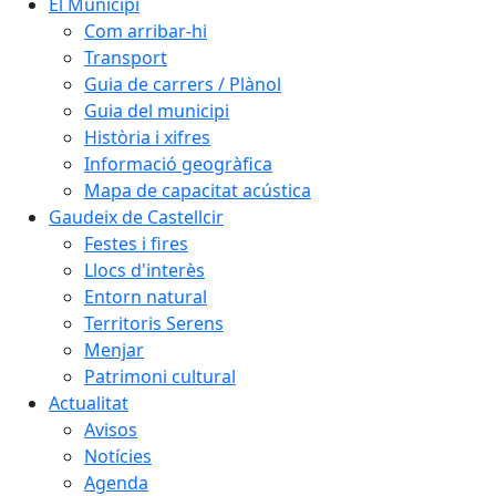
El Municipi
Com arribar-hi
Transport
Guia de carrers / Plànol
Guia del municipi
Història i xifres
Informació geogràfica
Mapa de capacitat acústica
Gaudeix de Castellcir
Festes i fires
Llocs d'interès
Entorn natural
Territoris Serens
Menjar
Patrimoni cultural
Actualitat
Avisos
Notícies
Agenda