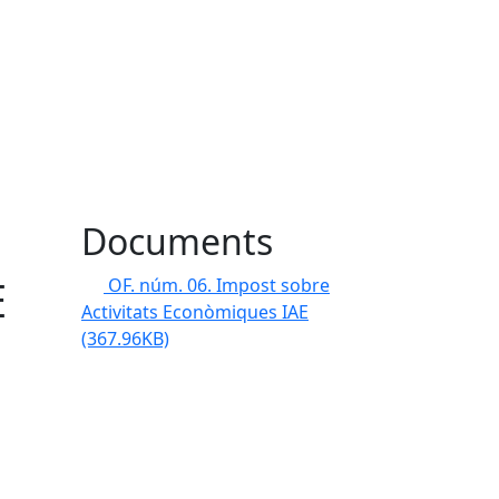
Documents
E
OF. núm. 06. Impost sobre
Activitats Econòmiques IAE
(367.96KB)