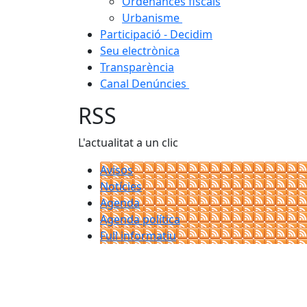
Ordenances fiscals
Urbanisme
Participació - Decidim
Seu electrònica
Transparència
Canal Denúncies
RSS
L'actualitat a un clic
Avisos
Notícies
Agenda
Agenda política
Full informatiu