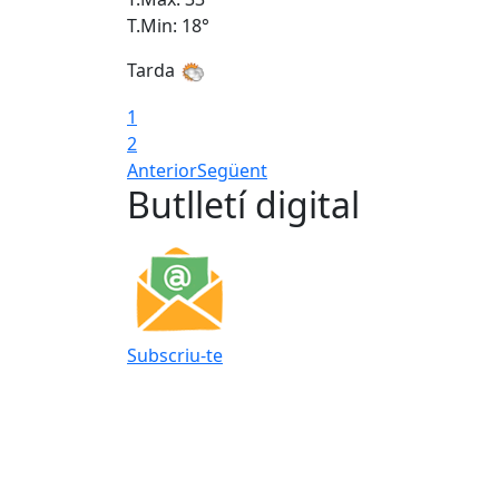
T.Min: 18°
Tarda
1
2
Anterior
Següent
Butlletí digital
Subscriu-te