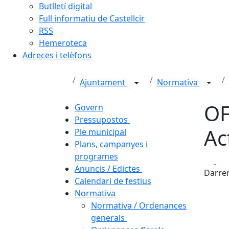
Butlletí digital
Full informatiu de Castellcir
RSS
Hemeroteca
Adreces i telèfons
Ajuntament
Normativa
OF
Govern
Pressupostos
Ac
Ple municipal
Plans, campanyes i
programes
Fa
Anuncis / Edictes
Darrer
Calendari de festius
Normativa
Normativa / Ordenances
generals