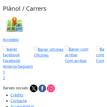
Plànol / Carrers
Accedeix
Oficines
Facebook
Com arribar
Conta
Anterior
Següent
1
2
Xarxes socials:
Crèdits
Contacte
Accessibilitat