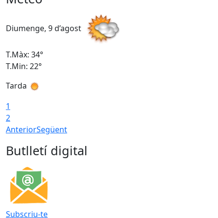
Diumenge, 9 d’agost
D
T.Màx: 34°
T
T.Min: 22°
T
Tarda
T
1
2
Anterior
Següent
Butlletí digital
Subscriu-te