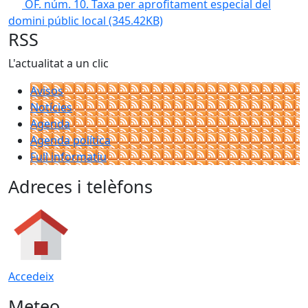
OF. núm. 10. Taxa per aprofitament especial del
domini públic local
(345.42KB)
RSS
L'actualitat a un clic
Avisos
Notícies
Agenda
Agenda política
Full informatiu
Adreces i telèfons
Accedeix
Meteo