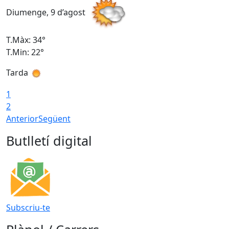
Diumenge, 9 d’agost
D
T.Màx: 34°
T
T.Min: 22°
T
Tarda
T
1
2
Anterior
Següent
Butlletí digital
Subscriu-te