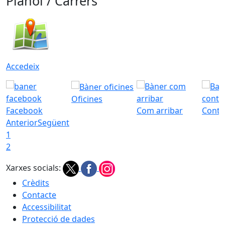
Plànol / Carrers
Accedeix
Oficines
Facebook
Com arribar
Conta
Anterior
Següent
1
2
Xarxes socials:
Crèdits
Contacte
Accessibilitat
Protecció de dades