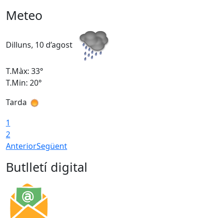
Meteo
Dilluns, 10 d’agost
D
T.Màx: 33°
T
T.Min: 20°
T
Tarda
T
1
2
Anterior
Següent
Butlletí digital