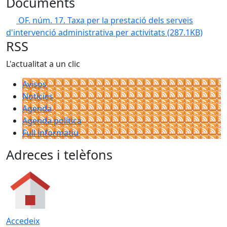
Documents
OF. núm. 17. Taxa per la prestació dels serveis
d'intervenció administrativa per activitats
(287.1KB)
RSS
L'actualitat a un clic
Avisos
Notícies
Agenda
Agenda política
Full informatiu
Adreces i telèfons
Accedeix