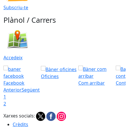
Subscriu-te
Plànol / Carrers
Accedeix
Oficines
Facebook
Com arribar
Conta
Anterior
Següent
1
2
Xarxes socials:
Crèdits