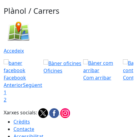
Plànol / Carrers
Accedeix
Oficines
Facebook
Com arribar
Conta
Anterior
Següent
1
2
Xarxes socials:
Crèdits
Contacte
Accessibilitat