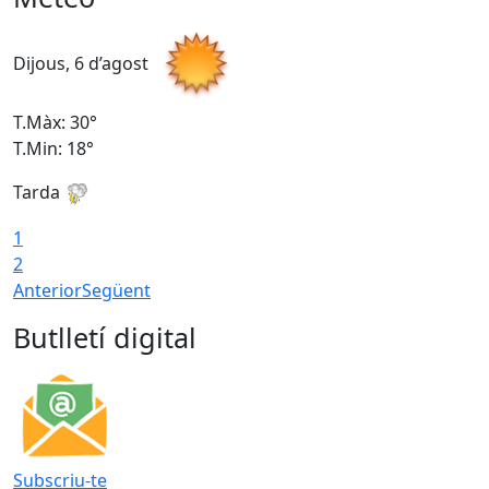
Dijous, 6 d’agost
D
T.Màx: 30°
T
T.Min: 18°
T
Tarda
T
1
2
Anterior
Següent
Butlletí digital
Subscriu-te