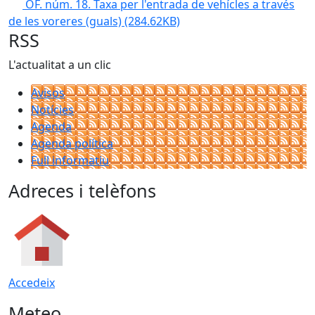
OF. núm. 18. Taxa per l'entrada de vehícles a través
de les voreres (guals)
(284.62KB)
RSS
L'actualitat a un clic
Avisos
Notícies
Agenda
Agenda política
Full informatiu
Adreces i telèfons
Accedeix
Meteo