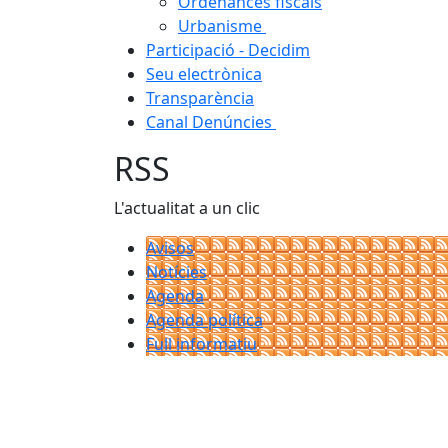
Ordenances fiscals
Urbanisme
Participació - Decidim
Seu electrònica
Transparència
Canal Denúncies
RSS
L'actualitat a un clic
Avisos
Notícies
Agenda
Agenda política
Full informatiu