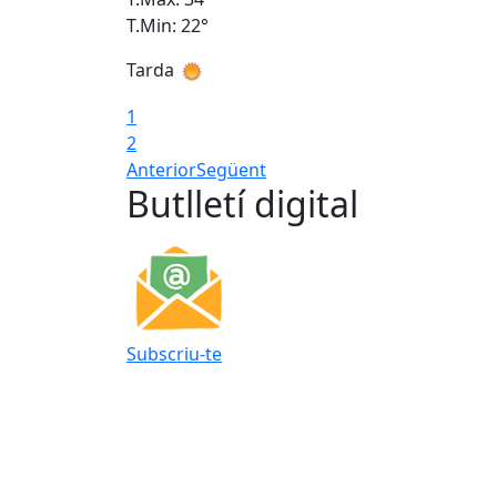
T.Min: 22°
Tarda
1
2
Anterior
Següent
Butlletí digital
Subscriu-te