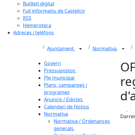
Butlletí digital
Full informatiu de Castellcir
RSS
Hemeroteca
Adreces i telèfons
Ajuntament
Normativa
OF
Govern
Pressupostos
re
Ple municipal
Plans, campanyes i
d'
programes
Anuncis / Edictes
Calendari de festius
Fa
Normativa
Darrer
Normativa / Ordenances
generals