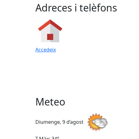
Adreces i telèfons
Accedeix
Meteo
Diumenge, 9 d’agost
T.Màx: 34°