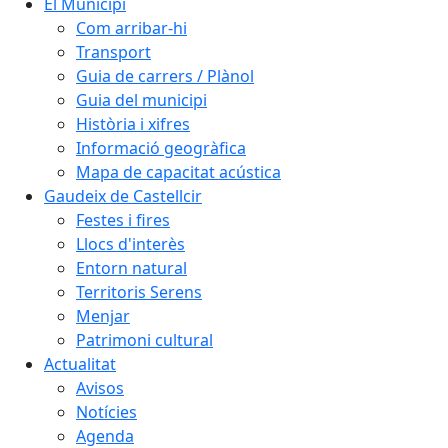
El Municipi
Com arribar-hi
Transport
Guia de carrers / Plànol
Guia del municipi
Història i xifres
Informació geogràfica
Mapa de capacitat acústica
Gaudeix de Castellcir
Festes i fires
Llocs d'interès
Entorn natural
Territoris Serens
Menjar
Patrimoni cultural
Actualitat
Avisos
Notícies
Agenda