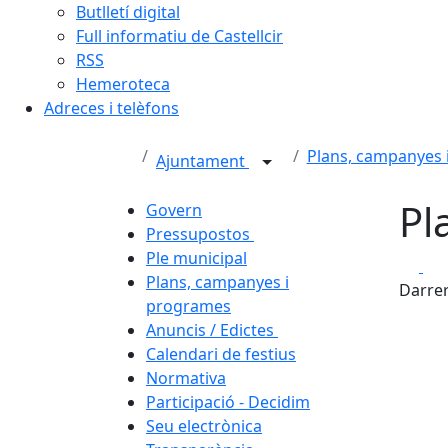
Butlletí digital
Full informatiu de Castellcir
RSS
Hemeroteca
Adreces i telèfons
Plans, campanyes 
Ajuntament
Pl
Govern
Pressupostos
Ple municipal
Fa
Plans, campanyes i
Darrer
programes
Anuncis / Edictes
Calendari de festius
Normativa
Participació - Decidim
Seu electrònica