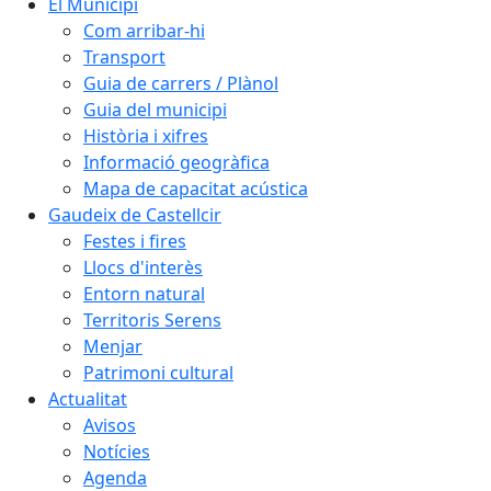
El Municipi
Com arribar-hi
Transport
Guia de carrers / Plànol
Guia del municipi
Història i xifres
Informació geogràfica
Mapa de capacitat acústica
Gaudeix de Castellcir
Festes i fires
Llocs d'interès
Entorn natural
Territoris Serens
Menjar
Patrimoni cultural
Actualitat
Avisos
Notícies
Agenda