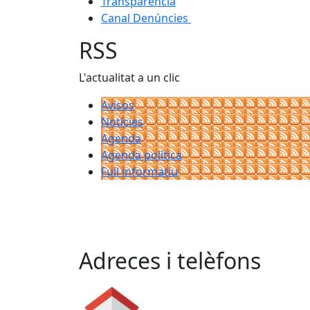
Transparència
Canal Denúncies
RSS
L'actualitat a un clic
Avisos
Notícies
Agenda
Agenda política
Full informatiu
Adreces i telèfons