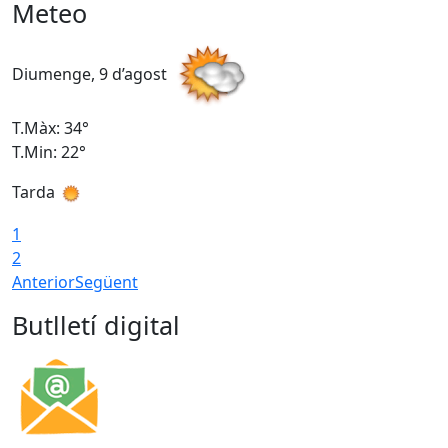
Meteo
Diumenge, 9 d’agost
D
T.Màx: 34°
T
T.Min: 22°
T
Tarda
T
1
2
Anterior
Següent
Butlletí digital