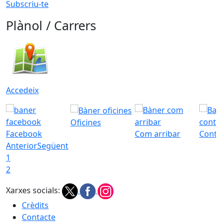
Subscriu-te
Plànol / Carrers
Accedeix
Oficines
Facebook
Com arribar
Conta
Anterior
Següent
1
2
Xarxes socials:
Crèdits
Contacte