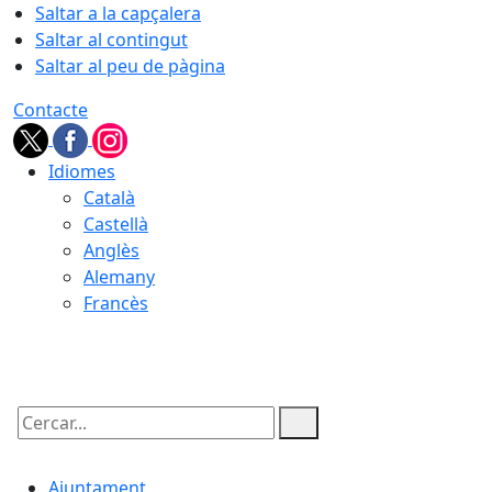
Saltar a la capçalera
Saltar al contingut
Saltar al peu de pàgina
Contacte
Idiomes
Català
Castellà
Anglès
Alemany
Francès
08.08.2026 | 15:58
Cercar:
Ajuntament