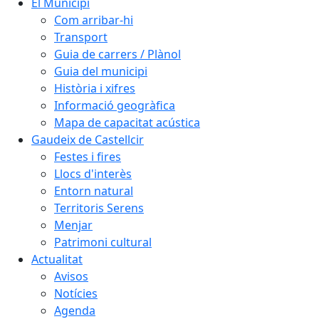
El Municipi
Com arribar-hi
Transport
Guia de carrers / Plànol
Guia del municipi
Història i xifres
Informació geogràfica
Mapa de capacitat acústica
Gaudeix de Castellcir
Festes i fires
Llocs d'interès
Entorn natural
Territoris Serens
Menjar
Patrimoni cultural
Actualitat
Avisos
Notícies
Agenda