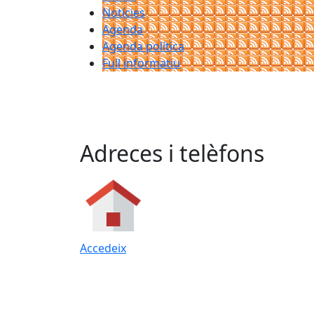
Notícies
Agenda
Agenda política
Full informatiu
Adreces i telèfons
Accedeix