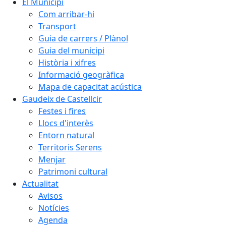
El Municipi
Com arribar-hi
Transport
Guia de carrers / Plànol
Guia del municipi
Història i xifres
Informació geogràfica
Mapa de capacitat acústica
Gaudeix de Castellcir
Festes i fires
Llocs d'interès
Entorn natural
Territoris Serens
Menjar
Patrimoni cultural
Actualitat
Avisos
Notícies
Agenda