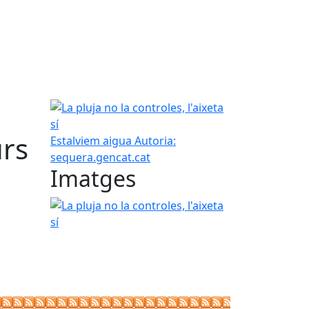
La pluja no la controles, l'aixeta sí
urs
Estalviem aigua
Autoria:
sequera.gencat.cat
Imatges
La pluja no la controles, l'aixeta sí