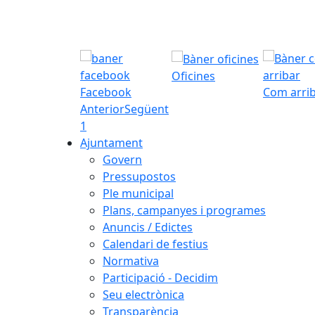
Oficines
Facebook
Com arri
Anterior
Següent
1
Ajuntament
Govern
Pressupostos
Ple municipal
Plans, campanyes i programes
Anuncis / Edictes
Calendari de festius
Normativa
Participació - Decidim
Seu electrònica
Transparència