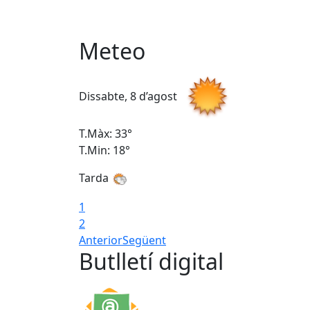
Meteo
Dissabte, 8 d’agost
T.Màx: 33°
T.Min: 18°
Tarda
1
2
Anterior
Següent
Butlletí digital