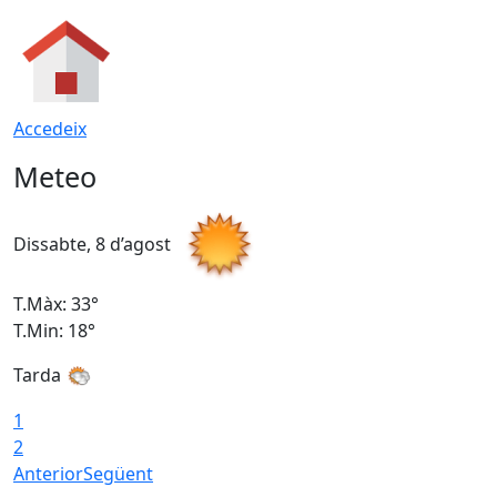
Accedeix
Meteo
Dissabte, 8 d’agost
D
T.Màx: 33°
T
T.Min: 18°
T
Tarda
1
2
Anterior
Següent