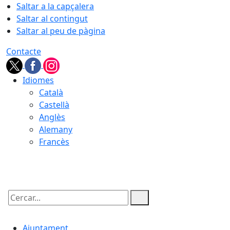
Saltar a la capçalera
Saltar al contingut
Saltar al peu de pàgina
Contacte
Idiomes
Català
Castellà
Anglès
Alemany
Francès
08.08.2026 | 02:11
Cercar:
Ajuntament