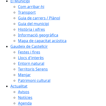
El Municipi
Com arribar-hi
Transport
Guia de carrers / Plànol
Guia del municipi
Història i xifres
Informació geogràfica
Mapa de capacitat acústica
Gaudeix de Castellcir
Festes i fires
Llocs d'interès
Entorn natural
Territoris Serens
Menjar
Patrimoni cultural
Actualitat
Avisos
Notícies
Agenda