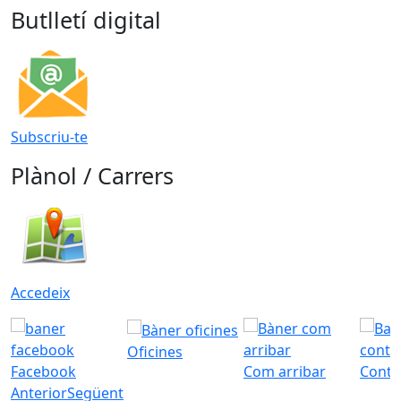
Butlletí digital
Subscriu-te
Plànol / Carrers
Accedeix
Oficines
Facebook
Com arribar
Conta
Anterior
Següent