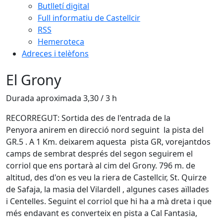
Butlletí digital
Full informatiu de Castellcir
RSS
Hemeroteca
Adreces i telèfons
El Grony
Durada aproximada 3,30 / 3 h
RECORREGUT: Sortida des de l'entrada de la
Penyora anirem en direcció nord seguint la pista del
GR.5 . A 1 Km. deixarem aquesta pista GR, vorejantdos
camps de sembrat després del segon seguirem el
corriol que ens portarà al cim del Grony. 796 m. de
altitud, des d'on es veu la riera de Castellcir, St. Quirze
de Safaja, la masia del Vilardell , algunes cases aïllades
i Centelles. Seguint el corriol que hi ha a mà dreta i que
més endavant es converteix en pista a Cal Fantasia,