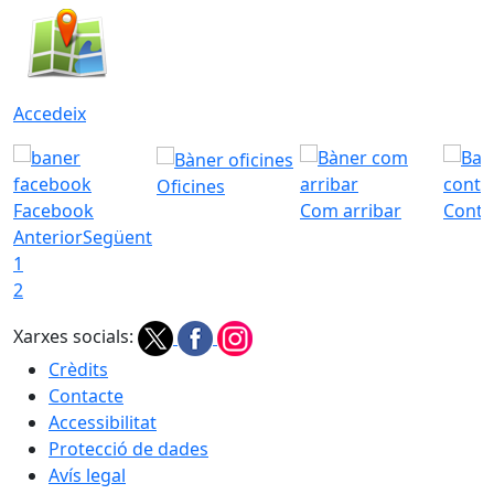
Accedeix
Oficines
Facebook
Com arribar
Conta
Anterior
Següent
1
2
Xarxes socials:
Crèdits
Contacte
Accessibilitat
Protecció de dades
Avís legal