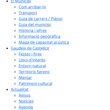
El Municipi
Com arribar-hi
Transport
Guia de carrers / Plànol
Guia del municipi
Història i xifres
Informació geogràfica
Mapa de capacitat acústica
Gaudeix de Castellcir
Festes i fires
Llocs d'interès
Entorn natural
Territoris Serens
Menjar
Patrimoni cultural
Actualitat
Avisos
Notícies
Agenda