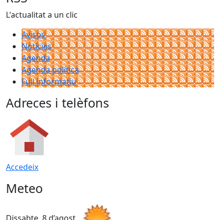
L'actualitat a un clic
Avisos
Notícies
Agenda
Agenda política
Full informatiu
Adreces i telèfons
Accedeix
Meteo
Dissabte, 8 d’agost
D