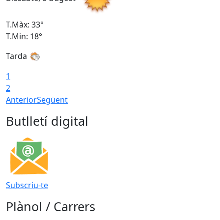
T.Màx: 33°
T
T.Min: 18°
T
Tarda
1
2
Anterior
Següent
Butlletí digital
Subscriu-te
Plànol / Carrers