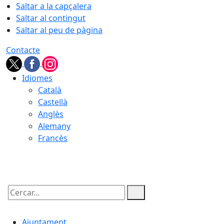
Saltar a la capçalera
Saltar al contingut
Saltar al peu de pàgina
Contacte
Idiomes
Català
Castellà
Anglès
Alemany
Francès
07.08.2026 | 22:33
Cercar:
Ajuntament