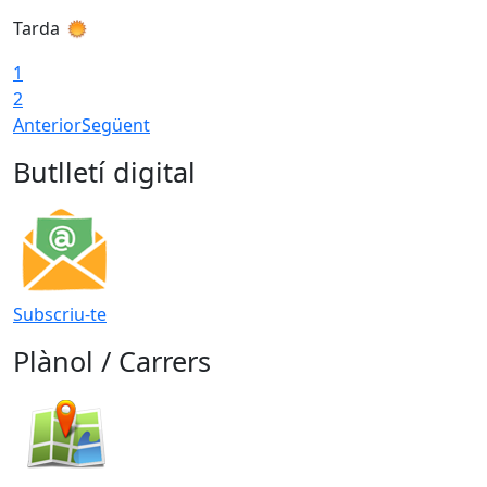
Tarda
T
1
2
Anterior
Següent
Butlletí digital
Subscriu-te
Plànol / Carrers