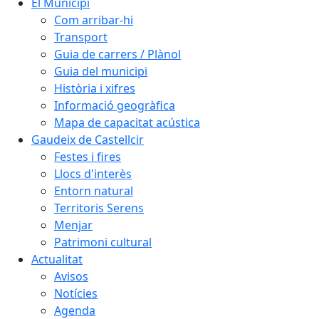
El Municipi
Com arribar-hi
Transport
Guia de carrers / Plànol
Guia del municipi
Història i xifres
Informació geogràfica
Mapa de capacitat acústica
Gaudeix de Castellcir
Festes i fires
Llocs d'interès
Entorn natural
Territoris Serens
Menjar
Patrimoni cultural
Actualitat
Avisos
Notícies
Agenda