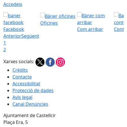
Accedeix
Oficines
Facebook
Com arribar
Conta
Anterior
Següent
1
2
Xarxes socials:
Crèdits
Contacte
Accessibilitat
Protecció de dades
Avís legal
Canal Denúncies
Ajuntament de Castellcir
Plaça Era, 5