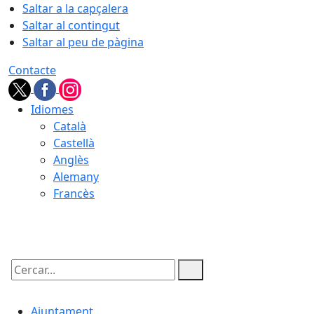
Saltar a la capçalera
Saltar al contingut
Saltar al peu de pàgina
Contacte
Idiomes
Català
Castellà
Anglès
Alemany
Francès
09.08.2026 | 13:23
Cercar:
Ajuntament