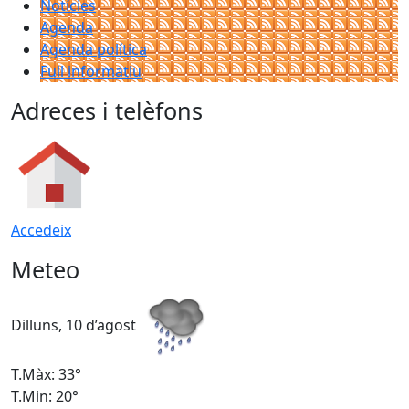
Notícies
Agenda
Agenda política
Full informatiu
Adreces i telèfons
Accedeix
Meteo
Dilluns, 10 d’agost
D
T.Màx: 33°
T
T.Min: 20°
T