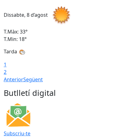
Dissabte, 8 d’agost
D
T.Màx: 33°
T
T.Min: 18°
T
Tarda
1
2
Anterior
Següent
Butlletí digital
Subscriu-te