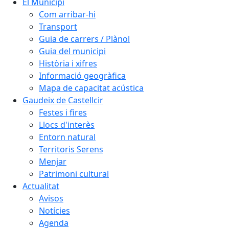
El Municipi
Com arribar-hi
Transport
Guia de carrers / Plànol
Guia del municipi
Història i xifres
Informació geogràfica
Mapa de capacitat acústica
Gaudeix de Castellcir
Festes i fires
Llocs d'interès
Entorn natural
Territoris Serens
Menjar
Patrimoni cultural
Actualitat
Avisos
Notícies
Agenda