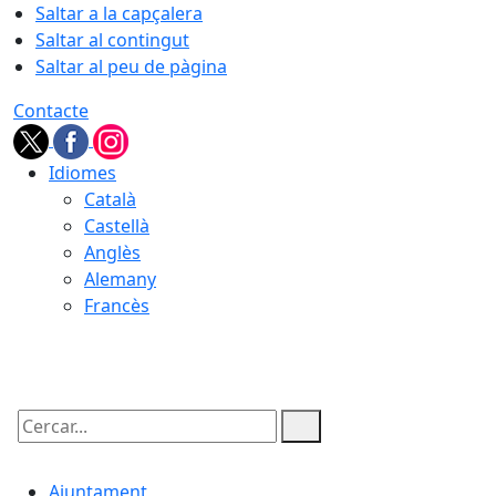
Saltar a la capçalera
Saltar al contingut
Saltar al peu de pàgina
Contacte
Idiomes
Català
Castellà
Anglès
Alemany
Francès
07.08.2026 | 15:02
Cercar:
Ajuntament