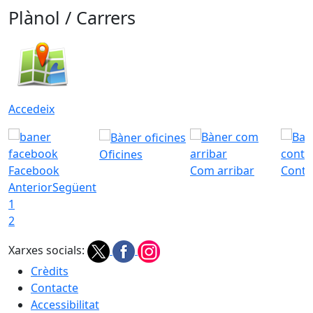
Plànol / Carrers
Accedeix
Oficines
Facebook
Com arribar
Conta
Anterior
Següent
1
2
Xarxes socials:
Crèdits
Contacte
Accessibilitat