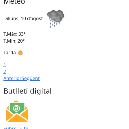
Meteo
Dilluns, 10 d’agost
D
T.Màx: 33°
T
T.Min: 20°
T
Tarda
T
1
2
Anterior
Següent
Butlletí digital
Subscriu-te