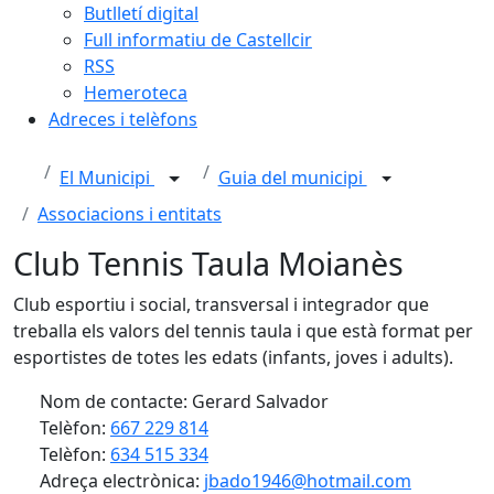
Butlletí digital
Full informatiu de Castellcir
RSS
Hemeroteca
Adreces i telèfons
El Municipi
Guia del municipi
Associacions i entitats
Club Tennis Taula Moianès
Club esportiu i social, transversal i integrador que
treballa els valors del tennis taula i que està format per
esportistes de totes les edats (infants, joves i adults).
Nom de contacte: Gerard Salvador
Telèfon:
667 229 814
Telèfon:
634 515 334
Adreça electrònica:
jbado1946@hotmail.com