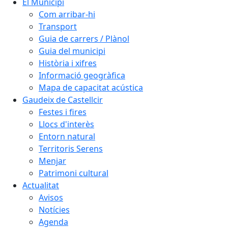
El Municipi
Com arribar-hi
Transport
Guia de carrers / Plànol
Guia del municipi
Història i xifres
Informació geogràfica
Mapa de capacitat acústica
Gaudeix de Castellcir
Festes i fires
Llocs d'interès
Entorn natural
Territoris Serens
Menjar
Patrimoni cultural
Actualitat
Avisos
Notícies
Agenda