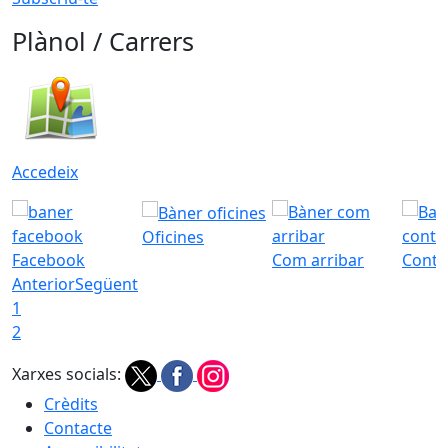
Plànol / Carrers
Accedeix
Oficines
Facebook
Com arribar
Conta
Anterior
Següent
1
2
Xarxes socials:
Crèdits
Contacte