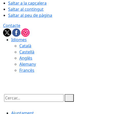
Saltar a la capçalera
Saltar al contingut
Saltar al peu de pàgina
Contacte
Idiomes
Català
Castellà
Anglès
Alemany
Francès
09.08.2026 | 16:03
Cercar:
Ajuntament