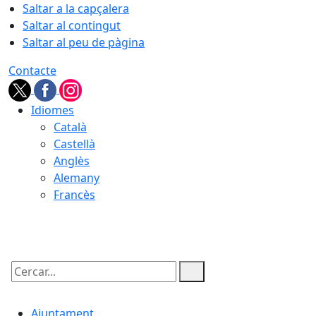
Saltar a la capçalera
Saltar al contingut
Saltar al peu de pàgina
Contacte
Idiomes
Català
Castellà
Anglès
Alemany
Francès
08.08.2026 | 04:02
Cercar:
Ajuntament