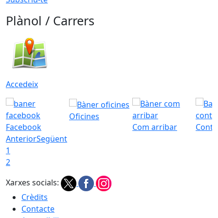
Plànol / Carrers
Accedeix
Oficines
Facebook
Com arribar
Conta
Anterior
Següent
1
2
Xarxes socials:
Crèdits
Contacte