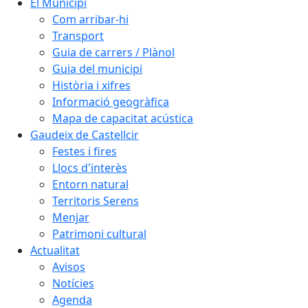
El Municipi
Com arribar-hi
Transport
Guia de carrers / Plànol
Guia del municipi
Història i xifres
Informació geogràfica
Mapa de capacitat acústica
Gaudeix de Castellcir
Festes i fires
Llocs d'interès
Entorn natural
Territoris Serens
Menjar
Patrimoni cultural
Actualitat
Avisos
Notícies
Agenda