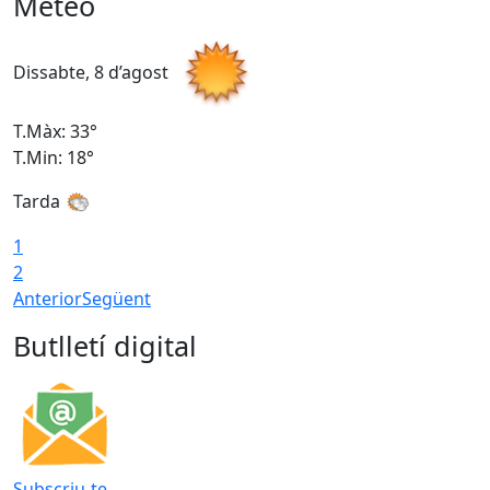
Meteo
Dissabte, 8 d’agost
D
T.Màx: 33°
T
T.Min: 18°
T
Tarda
1
2
Anterior
Següent
Butlletí digital
Subscriu-te