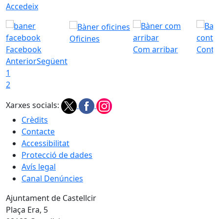
Accedeix
Oficines
Facebook
Com arribar
Conta
Anterior
Següent
1
2
Xarxes socials:
Crèdits
Contacte
Accessibilitat
Protecció de dades
Avís legal
Canal Denúncies
Ajuntament de Castellcir
Plaça Era, 5