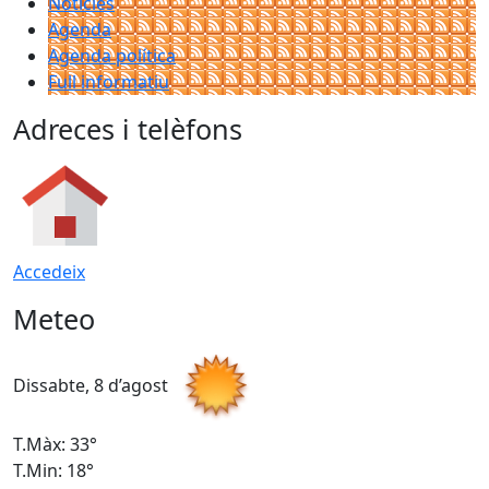
Notícies
Agenda
Agenda política
Full informatiu
Adreces i telèfons
Accedeix
Meteo
Dissabte, 8 d’agost
D
T.Màx: 33°
T
T.Min: 18°
T