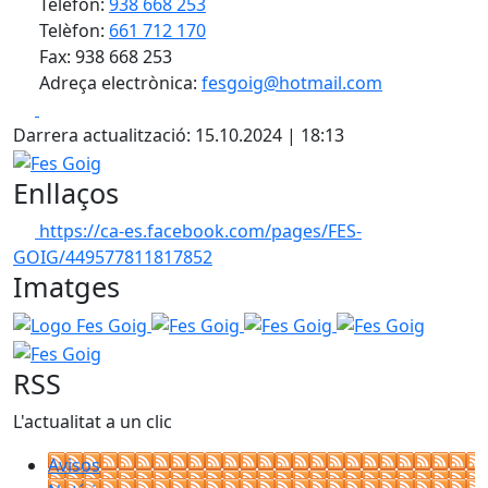
Telèfon:
938 668 253
Telèfon:
661 712 170
Fax: 938 668 253
Adreça electrònica:
fesgoig@hotmail.com
Facebook
X
Darrera actualització: 15.10.2024 | 18:13
Fes Goig
Enllaços
https://ca-es.facebook.com/pages/FES-
GOIG/449577811817852
Imatges
Logo Fes Goig
Fes Goig
Fes Goig
Fes Goig
Fes Goi
RSS
L'actualitat a un clic
Avisos