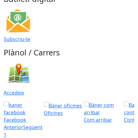
Subscriu-te
Plànol / Carrers
Accedeix
Oficines
Facebook
Com arribar
Conta
Anterior
Següent
1