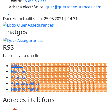
Telèfon:
636 563 237
Adreça electrònica:
quer@querassegurances.com
Facebook
X
Darrera actualització: 25.05.2021 | 14:31
Logo Quer Assegurances
Imatges
Quer Assegurances
RSS
L'actualitat a un clic
Avisos
Notícies
Agenda
Agenda política
Full informatiu
Adreces i telèfons