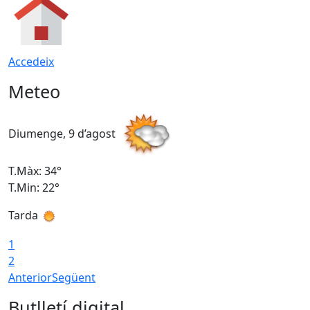
Accedeix
Meteo
Diumenge, 9 d’agost
D
T.Màx: 34°
T
T.Min: 22°
T
Tarda
T
1
2
Anterior
Següent
Butlletí digital