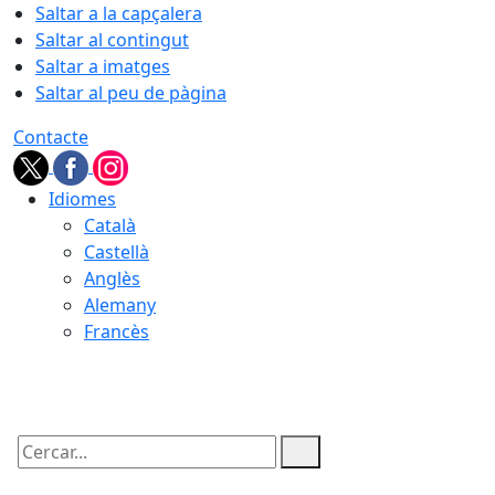
Saltar a la capçalera
Saltar al contingut
Saltar a imatges
Saltar al peu de pàgina
Contacte
Idiomes
Català
Castellà
Anglès
Alemany
Francès
08.08.2026 | 17:17
Cercar: