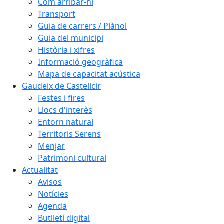
Com arribar-hi
Transport
Guia de carrers / Plànol
Guia del municipi
Història i xifres
Informació geogràfica
Mapa de capacitat acústica
Gaudeix de Castellcir
Festes i fires
Llocs d'interès
Entorn natural
Territoris Serens
Menjar
Patrimoni cultural
Actualitat
Avisos
Notícies
Agenda
Butlletí digital