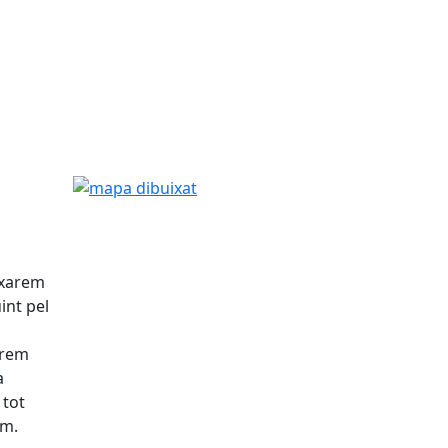
mapa dibuixat
ixarem
int pel
arem
a
 tot
Km.