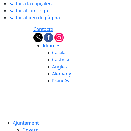
Saltar a la capçalera
Saltar al contingut
Saltar al peu de pàgina
Contacte
Idiomes
Català
Castellà
Anglès
Alemany
Francès
07.08.2026 | 18:36
Ajuntament
Govern