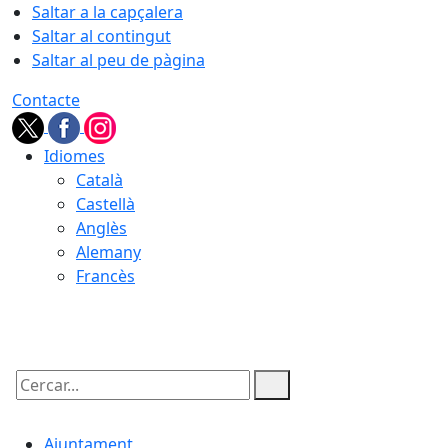
Saltar a la capçalera
Saltar al contingut
Saltar al peu de pàgina
Contacte
Idiomes
Català
Castellà
Anglès
Alemany
Francès
08.08.2026 | 05:46
Cercar:
Ajuntament