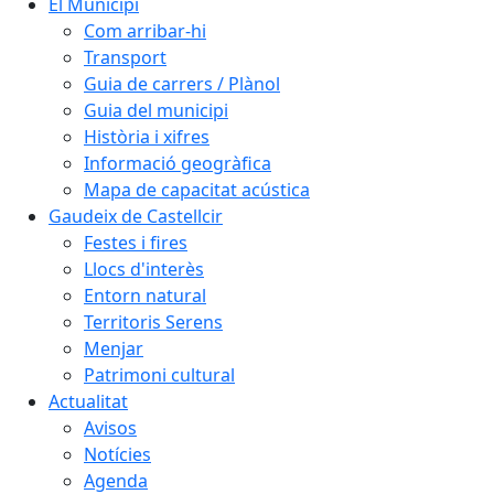
El Municipi
Com arribar-hi
Transport
Guia de carrers / Plànol
Guia del municipi
Història i xifres
Informació geogràfica
Mapa de capacitat acústica
Gaudeix de Castellcir
Festes i fires
Llocs d'interès
Entorn natural
Territoris Serens
Menjar
Patrimoni cultural
Actualitat
Avisos
Notícies
Agenda