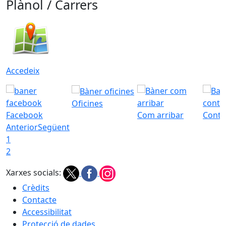
Plànol / Carrers
Accedeix
Oficines
Facebook
Com arribar
Conta
Anterior
Següent
1
2
Xarxes socials:
Crèdits
Contacte
Accessibilitat
Protecció de dades