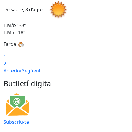
Dissabte, 8 d’agost
D
T.Màx: 33°
T
T.Min: 18°
T
Tarda
1
2
Anterior
Següent
Butlletí digital
Subscriu-te