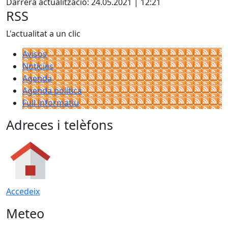
Darrera actualització: 24.05.2021 | 12:21
RSS
L'actualitat a un clic
Avisos
Notícies
Agenda
Agenda política
Full informatiu
Adreces i telèfons
Accedeix
Meteo