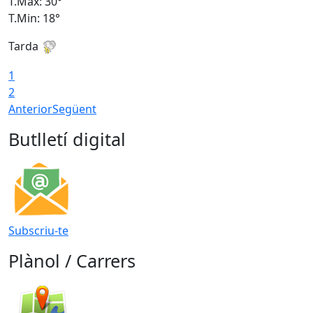
T.Màx: 30°
T
T.Min: 18°
T
Tarda
T
1
2
Anterior
Següent
Butlletí digital
Subscriu-te
Plànol / Carrers