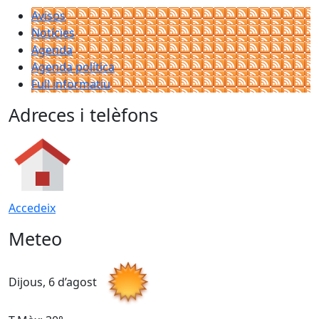
Avisos
Notícies
Agenda
Agenda política
Full informatiu
Adreces i telèfons
Accedeix
Meteo
Dijous, 6 d’agost
D