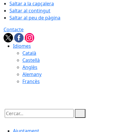
Saltar a la capçalera
Saltar al contingut
Saltar al peu de pàgina
Contacte
Idiomes
Català
Castellà
Anglès
Alemany
Francès
06.08.2026 | 06:09
Cercar:
Ajuntament