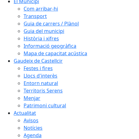
El Municipi
Com arribar-hi
Transport
Guia de carrers / Plànol
Guia del municipi
Història i xifres
Informació geogràfica
Mapa de capacitat acústica
Gaudeix de Castellcir
Festes i fires
Llocs d'interès
Entorn natural
Territoris Serens
Menjar
Patrimoni cultural
Actualitat
Avisos
Notícies
Agenda