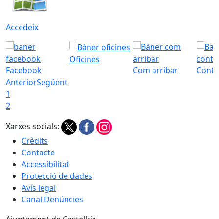
Accedeix
Oficines
Facebook
Com arribar
Conta
Anterior
Següent
1
2
Xarxes socials:
Crèdits
Contacte
Accessibilitat
Protecció de dades
Avís legal
Canal Denúncies
Ajuntament de Castellcir