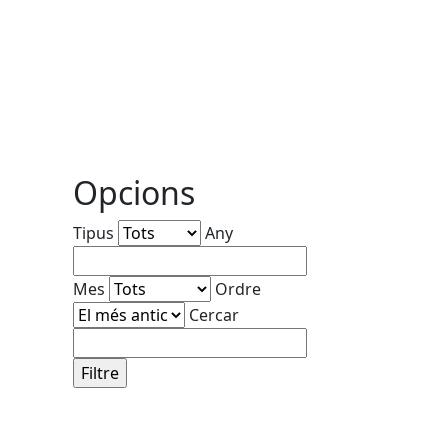
Opcions
Tipus
Any
Mes
Ordre
Cercar