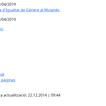
/04/2019
a d'Igualtat de Gènere al Moianès
a d'Igualtat de Gènere al Moianès
/04/2019
ici
nal
 pàgines
cebook
X
a actualització: 22.12.2014 | 09:44