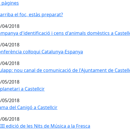
 pàgines
 arriba el foc, estàs preparat?
 arriba el foc, estàs preparat?
/04/2018
mpanya d'identificació i cens d'animals domèstics a Castellc
mpanya d'identificació i cens d'animals domèstics a Castell
/04/2018
nferència col·loqui Catalunya-Espanya
nferència col·loqui Catalunya-Espanya
/04/2018
ulapp: nou canal de comunicació de l'Ajuntament de Castellc
ulapp: nou canal de comunicació de l'Ajuntament de Castell
/05/2018
 planetari a Castellcir
 planetari a Castellcir
/05/2018
ama del Canigó a Castellcir
ama del Canigó a Castellcir
/06/2018
III edició de les Nits de Música a la Fresca
III edició de les Nits de Música a la Fresca