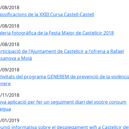
/08/2018
assificacions de la XXIII Cursa Castell-Castell
assificacions de la XXIII Cursa Castell-Castell
/08/2018
leria fotogràfica de la Festa Major de Castellcir 2018
leria fotogràfica de la Festa Major de Castellcir 2018
/08/2018
rticipació de l'Ajuntament de Castellcir a l'ofrena a Rafael
rticipació de l'Ajuntament de Castellcir a l'ofrena a Rafael
asanova a Moià
/09/2018
tivitats del programa GENEREM de prevenció de la violènci
tivitats del programa GENEREM de prevenció de la violènci
ènere
/11/2018
va aplicació per fer un seguiment diari del vostre consum 
va aplicació per fer un seguiment diari del vostre consum
aigua
/01/2019
unió informativa sobre el desplegament wifi a Castellcir del
unió informativa sobre el desplegament wifi a Castellcir del