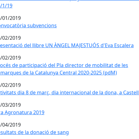
/1/19
/01/2019
nvocatòria subvencions
nvocatòria subvencions
/02/2019
esentació del llibre UN ÀNGEL MAJESTUÓS d'Eva Escalera
esentació del llibre UN ÀNGEL MAJESTUÓS d'Eva Escalera
/02/2019
océs de participació del Pla director de mobilitat de les c
océs de participació del Pla director de mobilitat de les
marques de la Catalunya Central 2020-2025 (pdM)
/02/2019
tivitats dia 8 de març, dia internacional de la dona, a Castell
tivitats dia 8 de març, dia internacional de la dona, a Castell
/03/2019
ra Agronatura 2019
ra Agronatura 2019
/04/2019
sultats de la donació de sang
sultats de la donació de sang