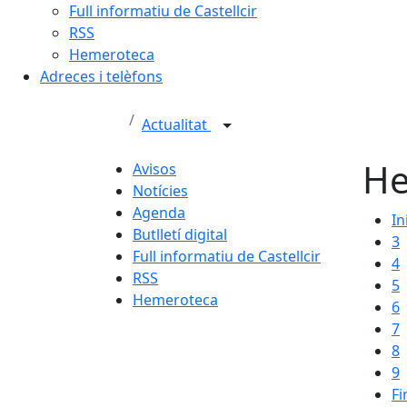
Full informatiu de Castellcir
RSS
Hemeroteca
Adreces i telèfons
Actualitat
He
Avisos
Notícies
Agenda
In
Butlletí digital
3
Full informatiu de Castellcir
4
RSS
5
Hemeroteca
6
7
8
9
Fi