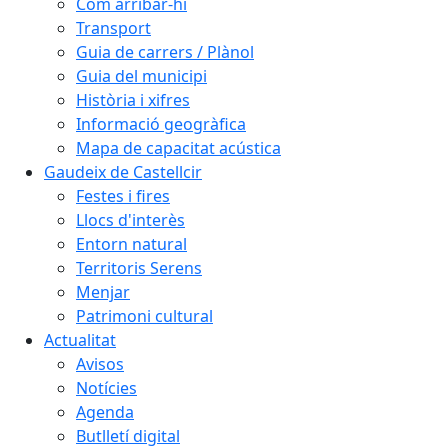
Com arribar-hi
Transport
Guia de carrers / Plànol
Guia del municipi
Història i xifres
Informació geogràfica
Mapa de capacitat acústica
Gaudeix de Castellcir
Festes i fires
Llocs d'interès
Entorn natural
Territoris Serens
Menjar
Patrimoni cultural
Actualitat
Avisos
Notícies
Agenda
Butlletí digital