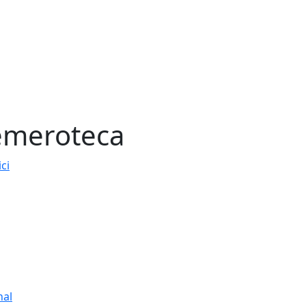
meroteca
ici
nal