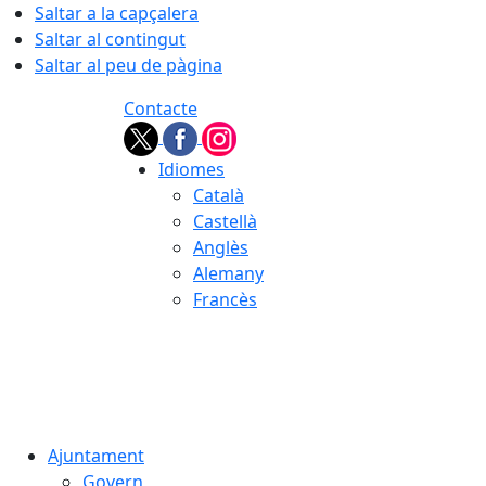
Saltar a la capçalera
Saltar al contingut
Saltar al peu de pàgina
Contacte
Idiomes
Català
Castellà
Anglès
Alemany
Francès
06.08.2026 | 21:43
Ajuntament
Govern