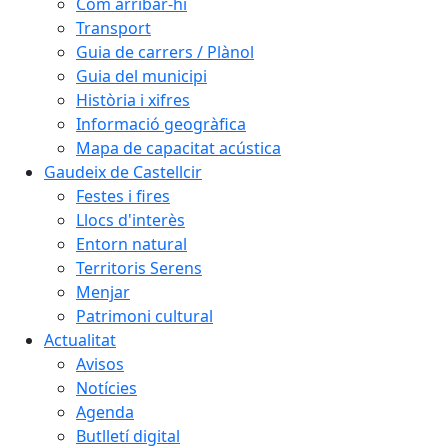
Com arribar-hi
Transport
Guia de carrers / Plànol
Guia del municipi
Història i xifres
Informació geogràfica
Mapa de capacitat acústica
Gaudeix de Castellcir
Festes i fires
Llocs d'interès
Entorn natural
Territoris Serens
Menjar
Patrimoni cultural
Actualitat
Avisos
Notícies
Agenda
Butlletí digital