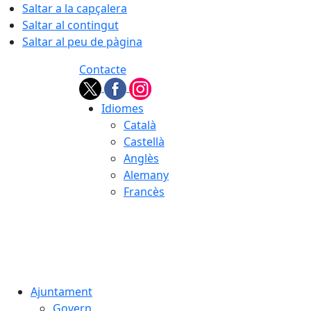
Saltar a la capçalera
Saltar al contingut
Saltar al peu de pàgina
Contacte
Idiomes
Català
Castellà
Anglès
Alemany
Francès
08.08.2026 | 09:03
Ajuntament
Govern