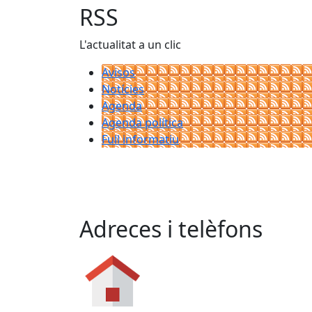
RSS
L'actualitat a un clic
Avisos
Notícies
Agenda
Agenda política
Full informatiu
Adreces i telèfons