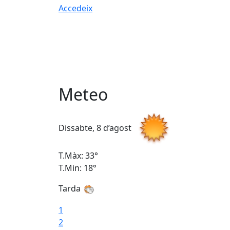
Accedeix
Meteo
Dissabte, 8 d’agost
T.Màx: 33°
T.Min: 18°
Tarda
1
2