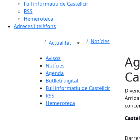
Full informatiu de Castellcir
RSS
Hemeroteca
Adreces i telèfons
Notícies
Actualitat
Ag
Avisos
Notícies
Ca
Agenda
Butlletí digital
Full informatiu de Castellcir
Divend
RSS
Arriba 
Hemeroteca
concert
Castel
Fa
Darrer