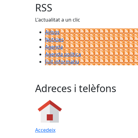
RSS
L'actualitat a un clic
Avisos
Notícies
Agenda
Agenda política
Full informatiu
Adreces i telèfons
Accedeix