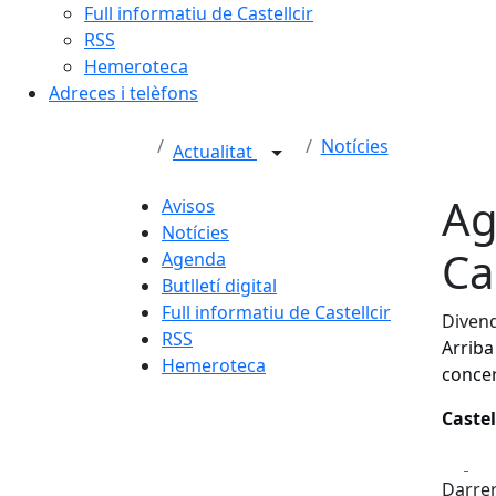
Full informatiu de Castellcir
RSS
Hemeroteca
Adreces i telèfons
Notícies
Actualitat
Ag
Avisos
Notícies
Ca
Agenda
Butlletí digital
Full informatiu de Castellcir
Divend
RSS
Arriba 
Hemeroteca
concert
Castel
Fa
Darrer