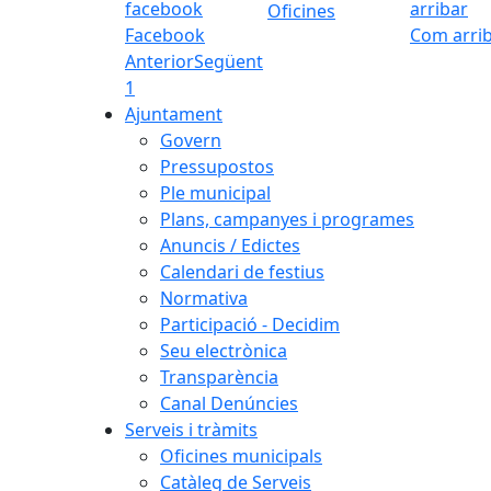
Oficines
Facebook
Com arri
Anterior
Següent
1
Ajuntament
Govern
Pressupostos
Ple municipal
Plans, campanyes i programes
Anuncis / Edictes
Calendari de festius
Normativa
Participació - Decidim
Seu electrònica
Transparència
Canal Denúncies
Serveis i tràmits
Oficines municipals
Catàleg de Serveis