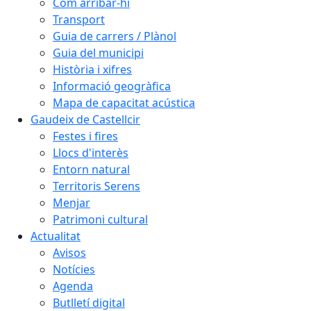
Com arribar-hi
Transport
Guia de carrers / Plànol
Guia del municipi
Història i xifres
Informació geogràfica
Mapa de capacitat acústica
Gaudeix de Castellcir
Festes i fires
Llocs d'interès
Entorn natural
Territoris Serens
Menjar
Patrimoni cultural
Actualitat
Avisos
Notícies
Agenda
Butlletí digital