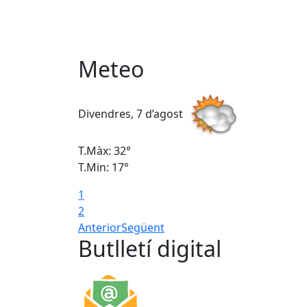
Meteo
Divendres, 7 d’agost
T.Màx: 32°
T.Min: 17°
1
2
Anterior
Següent
Butlletí digital