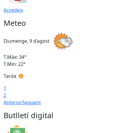
Accedeix
Meteo
Diumenge, 9 d’agost
D
T.Màx: 34°
T
T.Min: 22°
T
Tarda
T
1
2
Anterior
Següent
Butlletí digital