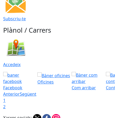
Subscriu-te
Plànol / Carrers
Accedeix
Oficines
Facebook
Com arribar
Conta
Anterior
Següent
1
2
Xarxes socials: