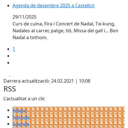
Agenda de desembre 2025 a Castellcir
Agenda de desembre 2025 a Castellcir
29/11/2025
Curs de cuina, Fira i Concert de Nadal, Txi-kung,
Nadales al carrer, patge, tió, Missa del gall i... Bon
Nadal a tothom.
1
Facebook
X
Darrera actualització: 24.02.2021 | 10:08
RSS
L'actualitat a un clic
Avisos
Notícies
Agenda