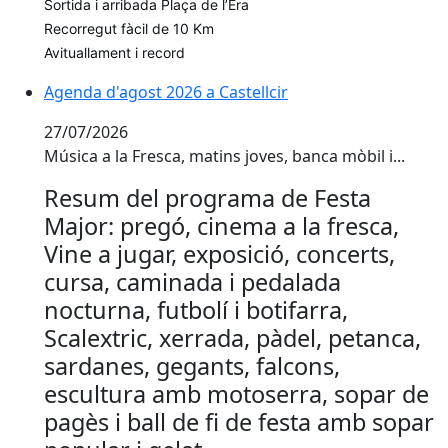
Sortida i arribada Plaça de l’Era
Recorregut fàcil de 10 Km
Avituallament i record
Agenda d'agost 2026 a Castellcir
Agenda d'agost 2026 a Castellcir
27/07/2026
Música a la Fresca, matins joves, banca mòbil i...
Resum del programa de Festa
Major: pregó, cinema a la fresca,
Vine a jugar, exposició, concerts,
cursa, caminada i pedalada
nocturna, futbolí i botifarra,
Scalextric, xerrada, pàdel, petanca,
sardanes, gegants, falcons,
escultura amb motoserra, sopar de
pagès i ball de fi de festa amb sopar