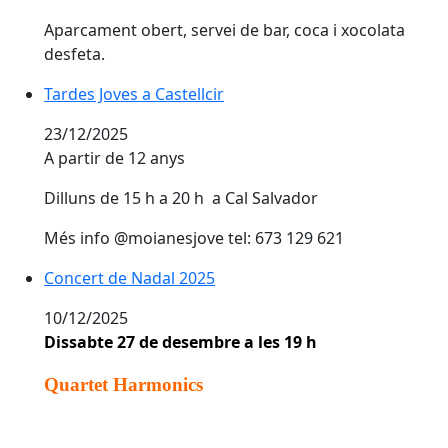
Aparcament obert, servei de bar, coca i xocolata
desfeta.
Tardes Joves a Castellcir
Tardes Joves a Castellcir
23/12/2025
A partir de 12 anys
Dilluns de 15 h a 20 h a Cal Salvador
Més info @moianesjove tel: 673 129 621
Concert de Nadal 2025
Concert de Nadal 2025
10/12/2025
Dissabte
27 de desembre
a les 19 h
Quartet Harmonics