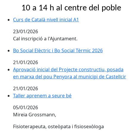
10 a 14 h al centre del poble
Curs de Català nivell inicial A1
Curs de Català nivell inicial A1
23/01/2026
Cal inscripció a l'Ajuntament.
Bo Social Elèctric i Bo Social Tèrmic 2026
Bo Social Elèctric i Bo Social Tèrmic 2026
21/01/2026
Aprovació inicial del Projecte constructiu, posada en 
Aprovació inicial del Projecte constructiu, posada
en marxa del pou Penyora al municipi de Castellcir
21/01/2026
Taller aprenem a seure bé
Taller aprenem a seure bé
05/01/2026
Mireia Grossmann,
Fisioterapeuta, osteòpata i fisiosexòloga