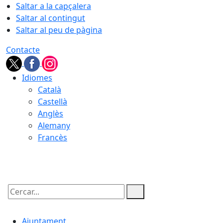
Saltar a la capçalera
Saltar al contingut
Saltar al peu de pàgina
Contacte
Idiomes
Català
Castellà
Anglès
Alemany
Francès
08.08.2026 | 06:39
Cercar:
Ajuntament