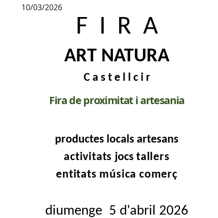
10/03/2026
F I R A
ART NATURA
C a s t e l l c i r
Fira de proximitat i artesania
productes locals artesans
activitats
jocs
tallers
entitats música comerç
diumenge 5 d'abril 2026