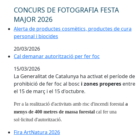
CONCURS DE FOTOGRAFIA FESTA
MAJOR 2026
Alerta de productes cosmètics, productes de cura per
Alerta de productes cosmètics, productes de cura
personal i biocides
20/03/2026
Cal demanar autorització per fer foc
Cal demanar autorització per fer foc
15/03/2026
La Generalitat de Catalunya ha activat el període de
prohibició de fer foc al bosc
i zones properes
entre
el 15 de març i el 15 d'octubre.
Per a la realització d'activitats amb risc d'incendi forestal
a
menys de 400 metres de massa forestal
cal fer una
sol·licitud d'autorització.
Fira ArtNatura 2026
Fira ArtNatura 2026