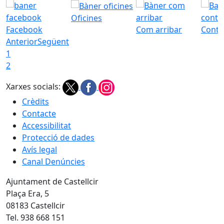
Oficines
Facebook
Com arribar
Conta
Anterior
Següent
1
2
Xarxes socials:
Crèdits
Contacte
Accessibilitat
Protecció de dades
Avís legal
Canal Denúncies
Ajuntament de Castellcir
Plaça Era, 5
08183 Castellcir
Tel. 938 668 151