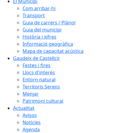
El Municipi
Com arribar-hi
Transport
Guia de carrers / Plànol
Guia del municipi
Història i xifres
Informació geogràfica
Mapa de capacitat acústica
Gaudeix de Castellcir
Festes i fires
Llocs d'interès
Entorn natural
Territoris Serens
Menjar
Patrimoni cultural
Actualitat
Avisos
Notícies
Agenda