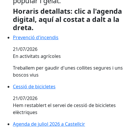
popular i gelat.
Horaris detallats: clic a l'agenda
digital, aquí al costat a dalt a la
dreta.
Prevenció d'incendis
Prevenció d'incendis
21/07/2026
En activitats agrícoles
Treballem per gaudir d'unes collites segures i uns
boscos vius
Cessió de bicicletes
Cessió de bicicletes
21/07/2026
Hem restablert el servei de cessió de bicicletes
elèctriques
Agenda de juliol 2026 a Castellcir
Agenda de juliol 2026 a Castellcir