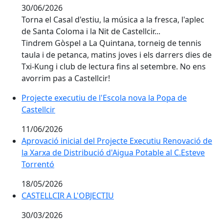
30/06/2026
Torna el Casal d'estiu, la música a la fresca, l'aplec
de Santa Coloma i la Nit de Castellcir...
Tindrem Gòspel a La Quintana, torneig de tennis
taula i de petanca, matins joves i els darrers dies de
Txi-Kung i club de lectura fins al setembre. No ens
avorrim pas a Castellcir!
Projecte executiu de l'Escola nova la Popa de Castellci
Projecte executiu de l'Escola nova la Popa de
Castellcir
11/06/2026
Aprovació inicial del Projecte Executiu Renovació de l
Aprovació inicial del Projecte Executiu Renovació de
la Xarxa de Distribució d'Aigua Potable al C.Esteve
Torrentó
18/05/2026
CASTELLCIR A L'OBJECTIU
CASTELLCIR A L'OBJECTIU
30/03/2026