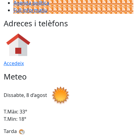
Agenda política
Full informatiu
Adreces i telèfons
Accedeix
Meteo
Dissabte, 8 d’agost
D
T.Màx: 33°
T
T.Min: 18°
T
Tarda