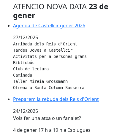
ATENCIO NOVA DATA
23 de
gener
Agenda de Castellcir gener 2026
Agenda de Castellcir gener 2026
27/12/2025
Arribada dels Reis d'Orient

Tardes Joves a Castellcir

Activitats per a persones grans

Bibliobús

Club de lectura

Caminada

Taller Mireia Grossmann

Ofrena a Santa Coloma Sasserra
Preparem la rebuda dels Reis d'Orient
Preparem la rebuda dels Reis d'Orient
24/12/2025
Vols fer una atxa o un fanalet?
4 de gener 17 h a 19 h a Esplugues