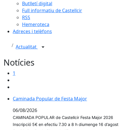
Butlletí digital
Full informatiu de Castellcir
RSS
Hemeroteca
Adreces i telèfons
Actualitat
Notícies
1
Caminada Popular de Festa Major
Caminada Popular de Festa Major
06/08/2026
CAMINADA POPULAR de Castellcir Festa Major 2026
Inscripció 5€ en efectiu 7.30 a 8 h diumenge 16 d’agost