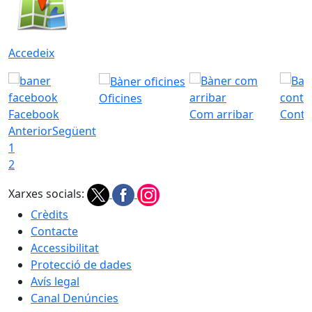
Accedeix
Oficines
Facebook
Com arribar
Conta
Anterior
Següent
1
2
Xarxes socials:
Crèdits
Contacte
Accessibilitat
Protecció de dades
Avís legal
Canal Denúncies