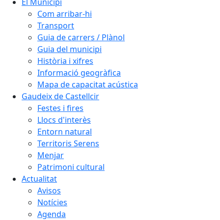
El Municipi
Com arribar-hi
Transport
Guia de carrers / Plànol
Guia del municipi
Història i xifres
Informació geogràfica
Mapa de capacitat acústica
Gaudeix de Castellcir
Festes i fires
Llocs d'interès
Entorn natural
Territoris Serens
Menjar
Patrimoni cultural
Actualitat
Avisos
Notícies
Agenda