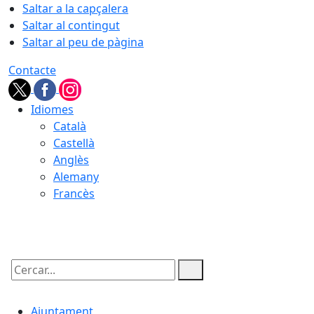
Saltar a la capçalera
Saltar al contingut
Saltar al peu de pàgina
Contacte
Idiomes
Català
Castellà
Anglès
Alemany
Francès
07.08.2026 | 19:55
Cercar:
Ajuntament