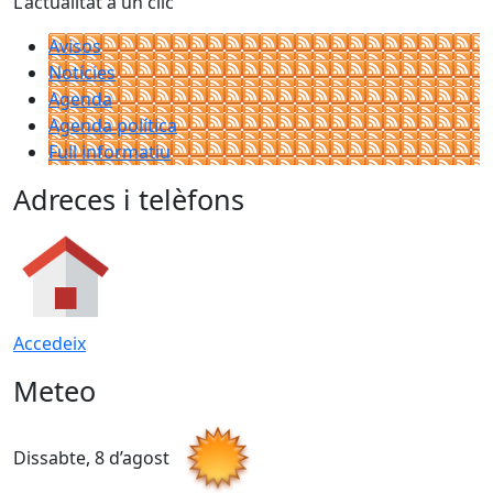
L'actualitat a un clic
Avisos
Notícies
Agenda
Agenda política
Full informatiu
Adreces i telèfons
Accedeix
Meteo
Dissabte, 8 d’agost
D