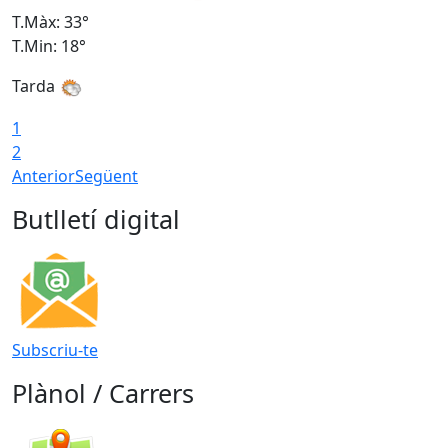
T.Màx: 33°
T
T.Min: 18°
T
Tarda
1
2
Anterior
Següent
Butlletí digital
Subscriu-te
Plànol / Carrers