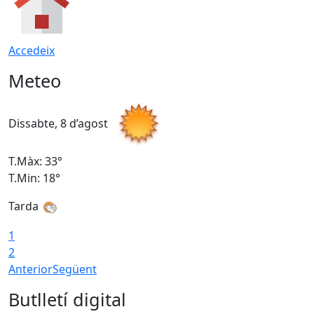
Accedeix
Meteo
Dissabte, 8 d’agost
D
T.Màx: 33°
T
T.Min: 18°
T
Tarda
1
2
Anterior
Següent
Butlletí digital