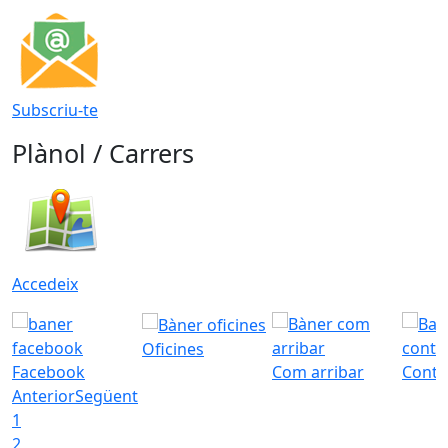
Subscriu-te
Plànol / Carrers
Accedeix
Oficines
Facebook
Com arribar
Conta
Anterior
Següent
1
2