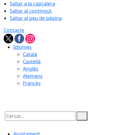
Saltar a la capçalera
Saltar al contingut
Saltar al peu de pàgina
Contacte
Idiomes
Català
Castellà
Anglès
Alemany
Francès
07.08.2026 | 17:23
Cercar:
Ajuntament