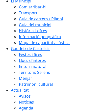
El Municipi
Com arribar-hi
Transport
Guia de carrers / Plànol
Guia del municipi
Història i xifres
Informació geogràfica
Mapa de capacitat acústica
Gaudeix de Castellcir
Festes i fires
Llocs d'interès
Entorn natural
Territoris Serens
Menjar
Patrimoni cultural
Actualitat
Avisos
Notícies
Agenda