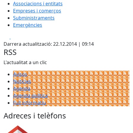
Associacions i entitats
Empreses i comerços
Subministraments
Emergències
Facebook
X
Darrera actualització: 22.12.2014 | 09:14
RSS
L'actualitat a un clic
Avisos
Notícies
Agenda
Agenda política
Full informatiu
Adreces i telèfons