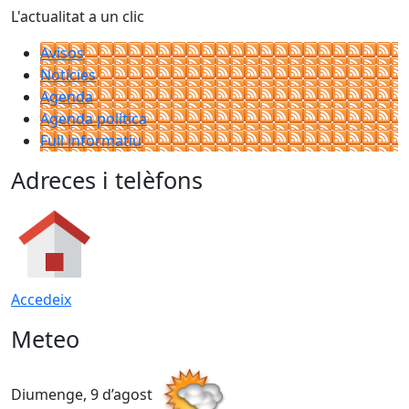
L'actualitat a un clic
Avisos
Notícies
Agenda
Agenda política
Full informatiu
Adreces i telèfons
Accedeix
Meteo
Diumenge, 9 d’agost
D