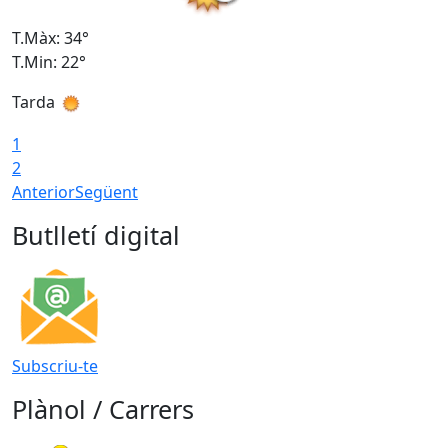
T.Màx: 34°
T
T.Min: 22°
T
Tarda
T
1
2
Anterior
Següent
Butlletí digital
Subscriu-te
Plànol / Carrers