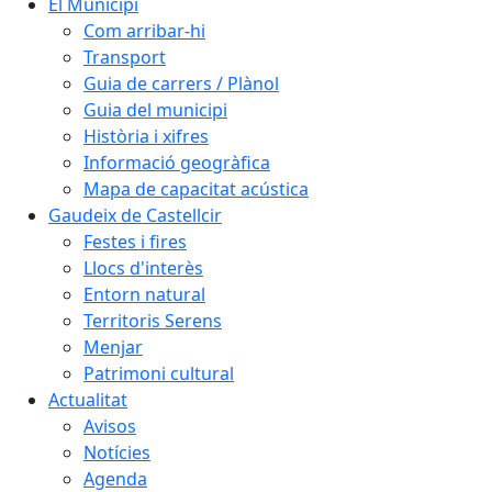
El Municipi
Com arribar-hi
Transport
Guia de carrers / Plànol
Guia del municipi
Història i xifres
Informació geogràfica
Mapa de capacitat acústica
Gaudeix de Castellcir
Festes i fires
Llocs d'interès
Entorn natural
Territoris Serens
Menjar
Patrimoni cultural
Actualitat
Avisos
Notícies
Agenda