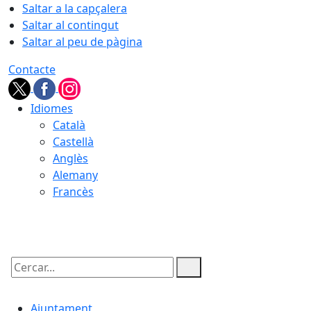
Saltar a la capçalera
Saltar al contingut
Saltar al peu de pàgina
Contacte
Idiomes
Català
Castellà
Anglès
Alemany
Francès
09.08.2026 | 10:39
Cercar:
Ajuntament