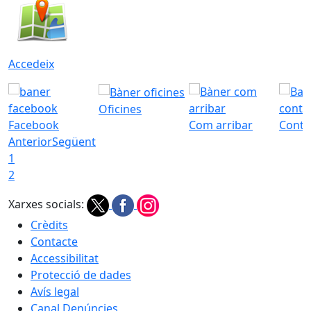
Accedeix
Oficines
Facebook
Com arribar
Conta
Anterior
Següent
1
2
Xarxes socials:
Crèdits
Contacte
Accessibilitat
Protecció de dades
Avís legal
Canal Denúncies