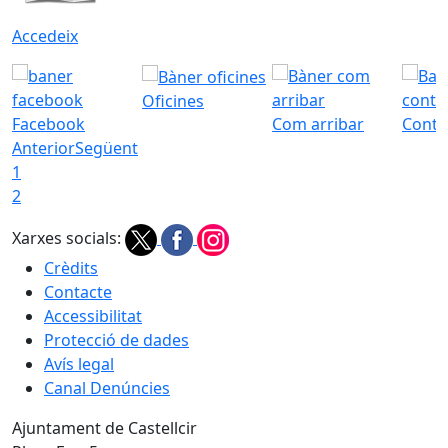
Accedeix
Oficines
Facebook
Com arribar
Conta
Anterior
Següent
1
2
Xarxes socials:
Crèdits
Contacte
Accessibilitat
Protecció de dades
Avís legal
Canal Denúncies
Ajuntament de Castellcir