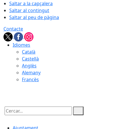
Saltar a la capçalera
Saltar al contingut
Saltar al peu de pàgina
Contacte
Idiomes
Català
Castellà
Anglès
Alemany
Francès
08.08.2026 | 13:28
Cercar:
Ajuntament