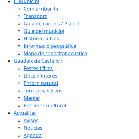
El Municipi
Com arribar-hi
Transport
Guia de carrers / Plànol
Guia del municipi
Història i xifres
Informació geogràfica
Mapa de capacitat acústica
Gaudeix de Castellcir
Festes i fires
Llocs d'interès
Entorn natural
Territoris Serens
Menjar
Patrimoni cultural
Actualitat
Avisos
Notícies
Agenda