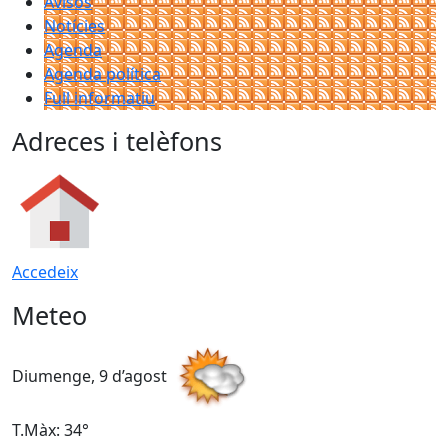
Avisos
Notícies
Agenda
Agenda política
Full informatiu
Adreces i telèfons
Accedeix
Meteo
Diumenge, 9 d’agost
D
T.Màx: 34°
T