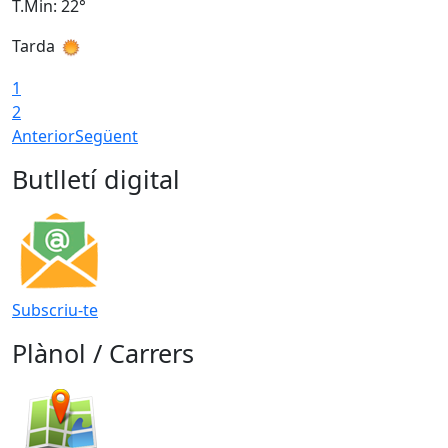
T.Min: 22°
T
Tarda
T
1
2
Anterior
Següent
Butlletí digital
Subscriu-te
Plànol / Carrers