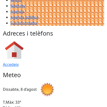
Avisos
Notícies
Agenda
Agenda política
Full informatiu
Adreces i telèfons
Accedeix
Meteo
Dissabte, 8 d’agost
D
T.Màx: 33°
T