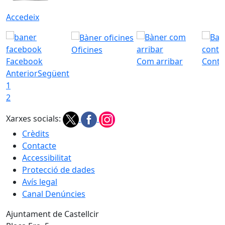
Accedeix
Oficines
Facebook
Com arribar
Conta
Anterior
Següent
1
2
Xarxes socials:
Crèdits
Contacte
Accessibilitat
Protecció de dades
Avís legal
Canal Denúncies
Ajuntament de Castellcir