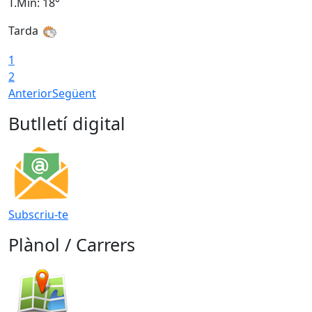
T.Min: 18°
T
Tarda
1
2
Anterior
Següent
Butlletí digital
Subscriu-te
Plànol / Carrers