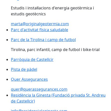
Estudis i instal·lacions d'energia geotèrmica i
estudis geotècnics
marta@originalgeotermia.com
Parc d'activitat física saludable
Parc d'activitat física saludable
Parc de la Tirolina i camp de futbol
Parc de la Tirolina i camp de futbol
Tirolina, parc infantil, camp de futbol i bike-trial
Parròquia de Castellcir
Parròquia de Castellcir
Pista de pàdel
Pista de pàdel
Quer Assegurances
Quer Assegurances
quer@querassegurances.com
Residència la Ginesta (Fundació privada St. Andreu de 
Residència la Ginesta (Fundació privada St. Andreu
de Castellcir)