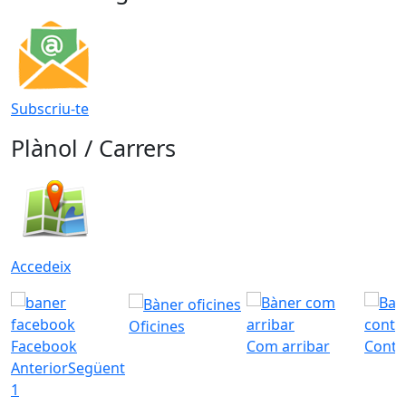
Subscriu-te
Plànol / Carrers
Accedeix
Oficines
Facebook
Com arribar
Conta
Anterior
Següent
1