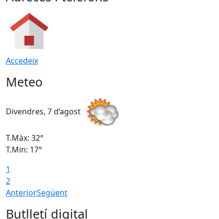
Accedeix
Meteo
Divendres, 7 d’agost
D
T.Màx: 32°
T
T.Min: 17°
T
1
T
2
Anterior
Següent
Butlletí digital