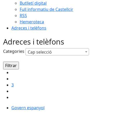
Butlletí digital
Full informatiu de Castellcir
RSS
Hemeroteca
Adreces i telèfons
Adreces i telèfons
Categories
Cap selecció
3
Govern espanyol
Govern espanyol