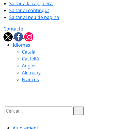
Saltar a la capçalera
Saltar al contingut
Saltar al peu de pàgina
Contacte
Idiomes
Català
Castellà
Anglès
Alemany
Francès
07.08.2026 | 07:19
Cercar:
Ajuntament