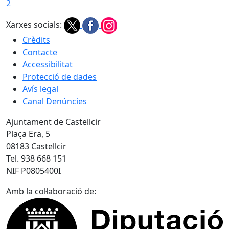
2
Xarxes socials:
Crèdits
Contacte
Accessibilitat
Protecció de dades
Avís legal
Canal Denúncies
Ajuntament de Castellcir
Plaça Era, 5
08183 Castellcir
Tel. 938 668 151
NIF P0805400I
Amb la col·laboració de: