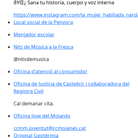
ðŸŒ¿ Sana tu historia, cuerpo y voz interna
https://www.instagram.com/la_mujer_habitada_nard
Local social de la Penyora
Local social de la Penyora
Menjador escolar
Menjador escolar
Nits de Música a la Fresca
Nits de Música a la Fresca
@nitsdemusica
Oficina d'atenció al consumidor
Oficina de Justícia de Castellcir i col·laboradora del
Registre Civil
Cal demanar cita.
Oficina Jove del Moianès
Oficina Jove del Moianès
ccmm.joventut@ccmoianes.cat
Original Geotèrmia
Original Geotèrmia