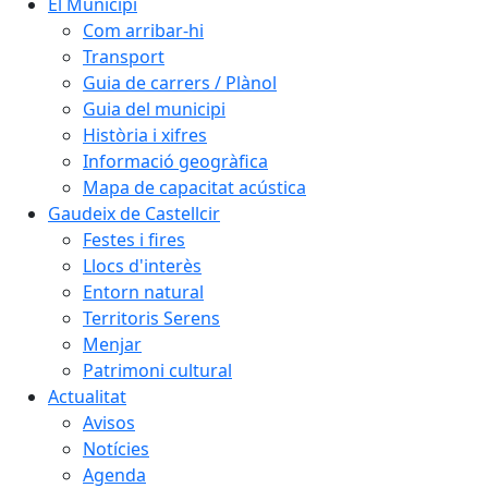
El Municipi
Com arribar-hi
Transport
Guia de carrers / Plànol
Guia del municipi
Història i xifres
Informació geogràfica
Mapa de capacitat acústica
Gaudeix de Castellcir
Festes i fires
Llocs d'interès
Entorn natural
Territoris Serens
Menjar
Patrimoni cultural
Actualitat
Avisos
Notícies
Agenda