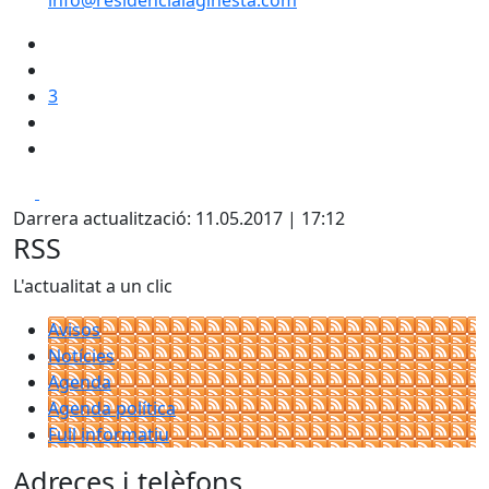
info@residencialaginesta.com
3
Facebook
X
Darrera actualització: 11.05.2017 | 17:12
RSS
L'actualitat a un clic
Avisos
Notícies
Agenda
Agenda política
Full informatiu
Adreces i telèfons