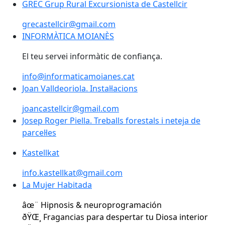
GREC Grup Rural Excursionista de Castellcir
GREC Grup Rural Excursionista de Castellcir
grecastellcir@gmail.com
INFORMÀTICA MOIANÈS
INFORMÀTICA MOIANÈS
El teu servei informàtic de confiança.
info@informaticamoianes.cat
Joan Valldeoriola. Instal·lacions
Joan Valldeoriola. Instal·lacions
joancastellcir@gmail.com
Josep Roger Piella. Treballs forestals i neteja de
parcel·les
Kastellkat
Kastellkat
info.kastellkat@gmail.com
La Mujer Habitada
La Mujer Habitada
âœ¨ Hipnosis & neuroprogramación
ðŸŒ¸ Fragancias para despertar tu Diosa interior