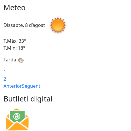
Meteo
Dissabte, 8 d’agost
D
T.Màx: 33°
T
T.Min: 18°
T
Tarda
1
2
Anterior
Següent
Butlletí digital