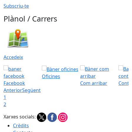
Subscriu-te
Plànol / Carrers
Accedeix
Oficines
Facebook
Com arribar
Conta
Anterior
Següent
1
2
Xarxes socials:
Crèdits