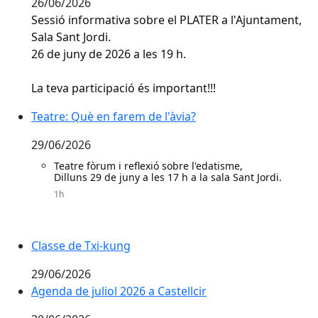
26/06/2026
Sessió informativa sobre el PLATER a l'Ajuntament,
Sala Sant Jordi.
26 de juny de 2026 a les 19 h.
La teva participació és important!!!
Teatre: Què en farem de l'àvia?
Teatre: Què en farem de l'àvia?
29/06/2026
Teatre fòrum i reflexió sobre l'edatisme,
Dilluns 29 de juny a les 17 h a la sala Sant Jordi.
1h
Classe de Txi-kung
29/06/2026
Agenda de juliol 2026 a Castellcir
Agenda de juliol 2026 a Castellcir