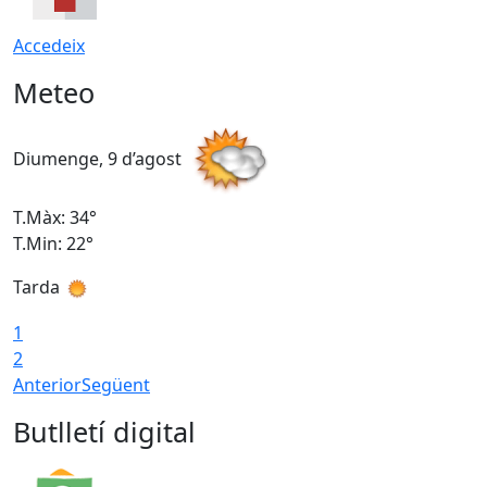
Accedeix
Meteo
Diumenge, 9 d’agost
D
T.Màx: 34°
T
T.Min: 22°
T
Tarda
T
1
2
Anterior
Següent
Butlletí digital