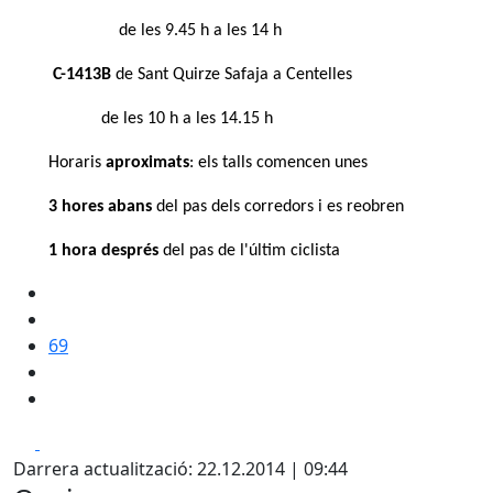
de les 9.45 h a les 14 h
C-1413B
de Sant Quirze Safaja a Centelles
de les 10 h a les 14.15 h
Horaris
aproximats
: els talls comencen unes
3 hores abans
del pas dels corredors i es reobren
1 hora després
del pas de l'últim ciclista
69
Facebook
X
Darrera actualització: 22.12.2014 | 09:44