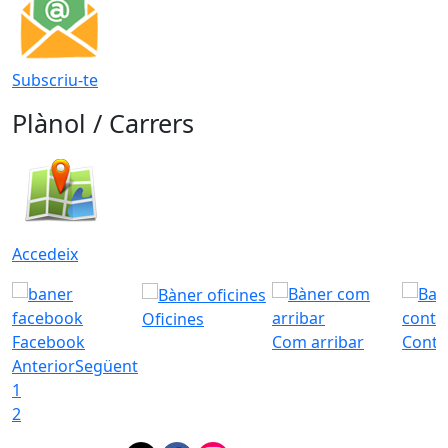
Subscriu-te
Plànol / Carrers
Accedeix
Oficines
Facebook
Com arribar
Conta
Anterior
Següent
1
2