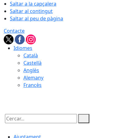
Saltar a la capçalera
Saltar al contingut
Saltar al peu de pàgina
Contacte
Idiomes
Català
Castellà
Anglès
Alemany
Francès
08.08.2026 | 19:13
Cercar:
Ajuntament