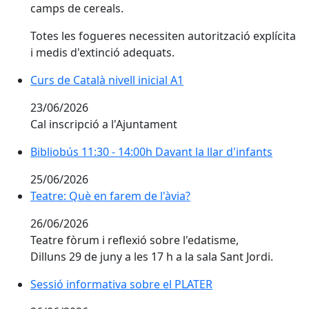
camps de cereals.
Totes les fogueres necessiten autorització explícita
i medis d'extinció adequats.
Curs de Català nivell inicial A1
23/06/2026
Cal inscripció a l'Ajuntament
Bibliobús 11:30 - 14:00h Davant la llar d'infants
Bibliobús 11:30 - 14:00h Davant la llar d'infants
25/06/2026
Teatre: Què en farem de l'àvia?
Teatre: Què en farem de l'àvia?
26/06/2026
Teatre fòrum i reflexió sobre l'edatisme,
Dilluns 29 de juny a les 17 h a la sala Sant Jordi.
Sessió informativa sobre el PLATER
Sessió informativa sobre el PLATER