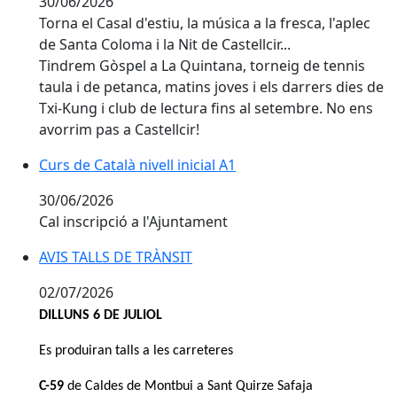
30/06/2026
Torna el Casal d'estiu, la música a la fresca, l'aplec
de Santa Coloma i la Nit de Castellcir...
Tindrem Gòspel a La Quintana, torneig de tennis
taula i de petanca, matins joves i els darrers dies de
Txi-Kung i club de lectura fins al setembre. No ens
avorrim pas a Castellcir!
Curs de Català nivell inicial A1
30/06/2026
Cal inscripció a l'Ajuntament
AVIS TALLS DE TRÀNSIT
AVIS TALLS DE TRÀNSIT
02/07/2026
DILLUNS 6 DE JULIOL
Es produiran talls a les carreteres
C-59
de Caldes de Montbui a Sant Quirze Safaja