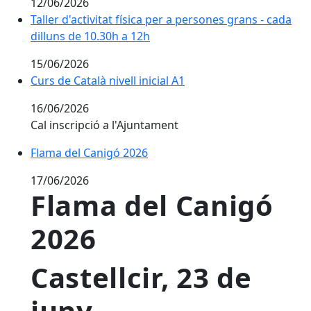
12/06/2026
Taller d'activitat física per a persones grans - cada
dilluns de 10.30h a 12h
15/06/2026
Curs de Català nivell inicial A1
16/06/2026
Cal inscripció a l'Ajuntament
Flama del Canigó 2026
Flama del Canigó 2026
17/06/2026
Flama del Canigó
2026
Castellcir, 23 de
juny