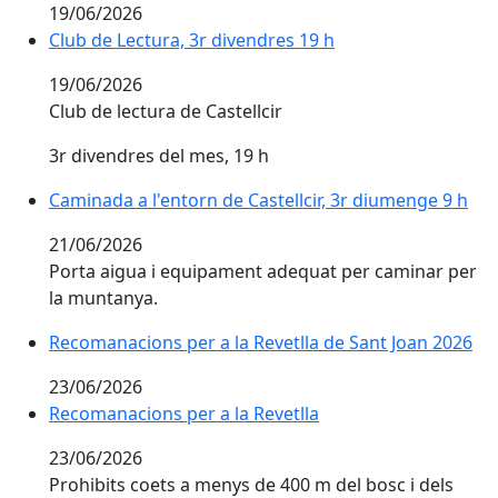
19/06/2026
Club de Lectura, 3r divendres 19 h
Club de Lectura, 3r divendres 19 h
19/06/2026
Club de lectura de Castellcir
3r divendres del mes, 19 h
Caminada a l'entorn de Castellcir, 3r diumenge 9 h
21/06/2026
Porta aigua i equipament adequat per caminar per
la muntanya.
Recomanacions per a la Revetlla de Sant Joan 2026
Recomanacions per a la Revetlla de Sant Joan 2026
23/06/2026
Recomanacions per a la Revetlla
Recomanacions per a la Revetlla
23/06/2026
Prohibits coets a menys de 400 m del bosc i dels