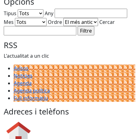
Opcions
Tipus
Any
Mes
Ordre
Cercar
RSS
L'actualitat a un clic
Avisos
Notícies
Agenda
Agenda política
Full informatiu
Adreces i telèfons