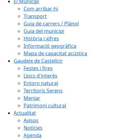
El Municipi
Com arribar-hi
Transport
Guia de carrers / Plànol
Guia del municipi
Història i xifres
Informació geogràfica
Mapa de capacitat acústica
Gaudeix de Castellcir
Festes i fires
Llocs d'interès
Entorn natural
Territoris Serens
Menjar
Patrimoni cultural
Actualitat
Avisos
Notícies
Agenda